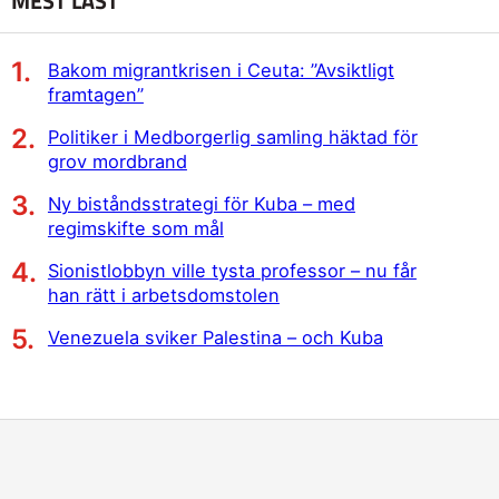
MEST LÄST
Bakom migrantkrisen i Ceuta: ”Avsiktligt
framtagen”
Politiker i Medborgerlig samling häktad för
grov mordbrand
Ny biståndsstrategi för Kuba – med
regimskifte som mål
Sionistlobbyn ville tysta professor – nu får
han rätt i arbetsdomstolen
Venezuela sviker Palestina – och Kuba