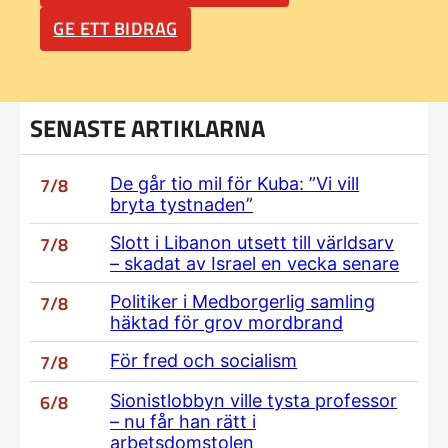
GE ETT BIDRAG
SENASTE ARTIKLARNA
7/8
De går tio mil för Kuba: ”Vi vill
bryta tystnaden”
7/8
Slott i Libanon utsett till världsarv
– skadat av Israel en vecka senare
7/8
Politiker i Medborgerlig samling
häktad för grov mordbrand
7/8
För fred och socialism
6/8
Sionistlobbyn ville tysta professor
– nu får han rätt i
arbetsdomstolen