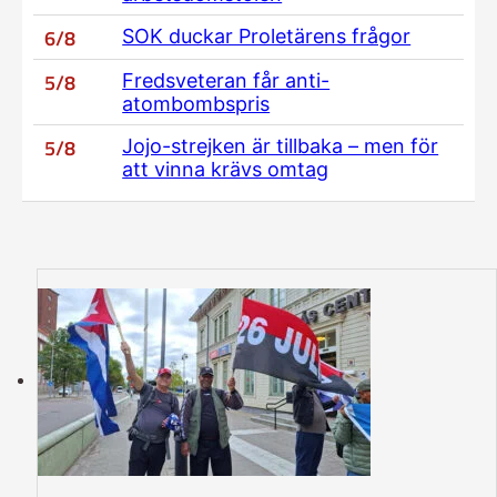
6/8
SOK duckar Proletärens frågor
5/8
Fredsveteran får anti-
atombombspris
5/8
Jojo-strejken är tillbaka – men för
att vinna krävs omtag