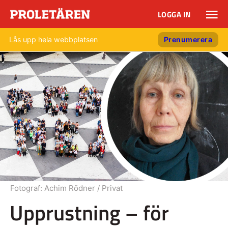
LOGGA IN
Lås upp hela webbplatsen
Prenumerera
Fotograf:
Achim Rödner / Privat
Upprustning – för