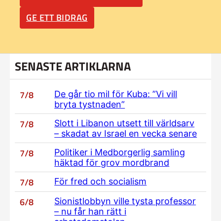
GE ETT BIDRAG
SENASTE ARTIKLARNA
7/8
De går tio mil för Kuba: ”Vi vill
bryta tystnaden”
7/8
Slott i Libanon utsett till världsarv
– skadat av Israel en vecka senare
7/8
Politiker i Medborgerlig samling
häktad för grov mordbrand
7/8
För fred och socialism
6/8
Sionistlobbyn ville tysta professor
– nu får han rätt i