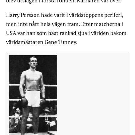
blev utslagen i första ronden. Karriären var över.
Harry Persson hade varit i världstoppens periferi,
men inte nått hela vägen fram. Efter matcherna i
USA var han som bäst rankad sjua i världen bakom
världsmästaren Gene Tunney.