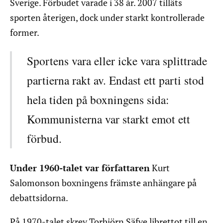
Sverige. Förbudet varade i 38 år. 2007 tilläts
sporten återigen, dock under starkt kontrollerade
former.
Sportens vara eller icke vara splittrade
partierna rakt av. Endast ett parti stod
hela tiden på boxningens sida:
Kommunisterna var starkt emot ett
förbud.
Under 1960-talet var författaren
Kurt
Salomonson boxningens främste anhängare på
debattsidorna.
På 1970-talet skrev Torbjörn Säfve librettot till en