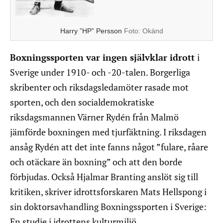
Harry ”HP” Persson
Foto:
Okänd
Boxningssporten var ingen självklar idrott
i
Sverige under 1910- och -20-talen. Borgerliga
skribenter och riksdagsledamöter rasade mot
sporten, och den socialdemokratiske
riksdagsmannen Värner Rydén från Malmö
jämförde boxningen med tjurfäktning. I riksdagen
ansåg Rydén att det inte fanns något ”fulare, råare
och otäckare än boxning” och att den borde
förbjudas. Också Hjalmar Branting anslöt sig till
kritiken, skriver idrottsforskaren Mats Hellspong i
sin doktorsavhandling Boxningssporten i Sverige:
En studie i idrottens kulturmiljö.