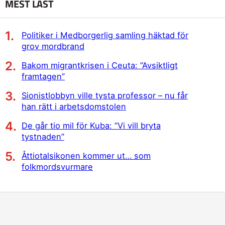
MEST LÄST
Politiker i Medborgerlig samling häktad för
grov mordbrand
Bakom migrantkrisen i Ceuta: ”Avsiktligt
framtagen”
Sionistlobbyn ville tysta professor – nu får
han rätt i arbetsdomstolen
De går tio mil för Kuba: ”Vi vill bryta
tystnaden”
Åttiotalsikonen kommer ut… som
folkmordsvurmare