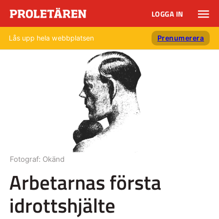
LOGGA IN
Lås upp hela webbplatsen
Prenumerera
Fotograf:
Okänd
Arbetarnas första
idrottshjälte