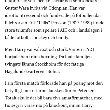
utkörare av ved- och kolsäckar och som klockare i
Gustaf Wasa kyrka vid Odenplan. Han var
idrottsintresserad och funderade på fotbollen där
lillebrorsan Erik ”Lillis” Persson (1909-1989) firade
stora triumfer som spelare i AIK och i landslagen i
både fotboll, ishockey och bandy.
Men Harry var välväxt och stark. Vintern 1921
började han träna boxning. Då hade familjen
tvingats lämna Stockholm för det fattiga
Hagalundskvarteren i Solna.
I sin första match förlorade han på poäng mot den
betydligt mer erfarne dansken Sören Petersen.
Totalt skulle det bli bara elva amatörmatcher, med
tio segrar varav nio på knockout, innan Harry