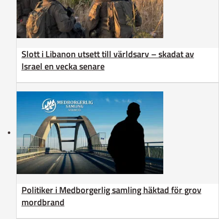
Slott i Libanon utsett till världsarv – skadat av
Israel en vecka senare
Politiker i Medborgerlig samling häktad för grov
mordbrand