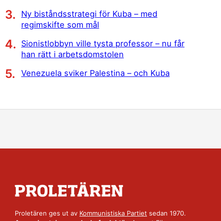
Ny biståndsstrategi för Kuba – med
regimskifte som mål
Sionistlobbyn ville tysta professor – nu får
han rätt i arbetsdomstolen
Venezuela sviker Palestina – och Kuba
Proletären ges ut av
Kommunistiska Partiet
sedan 1970.