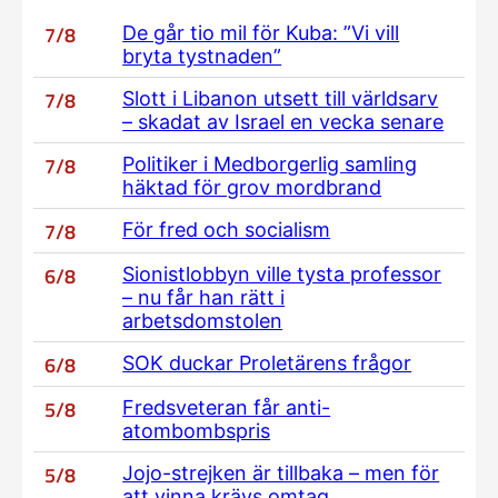
7/8
De går tio mil för Kuba: ”Vi vill
bryta tystnaden”
7/8
Slott i Libanon utsett till världsarv
– skadat av Israel en vecka senare
7/8
Politiker i Medborgerlig samling
häktad för grov mordbrand
7/8
För fred och socialism
6/8
Sionistlobbyn ville tysta professor
– nu får han rätt i
arbetsdomstolen
6/8
SOK duckar Proletärens frågor
5/8
Fredsveteran får anti-
atombombspris
5/8
Jojo-strejken är tillbaka – men för
att vinna krävs omtag