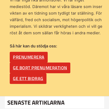
Vi har inga rika annonsörer. Vi får inget
mediestöd. Däremot har vi våra läsare som inser
vikten av en tidning som
tydligt tar ställning. För
välfärd, fred och socialism, mot högerpolitik och
imperialism. Vi skildrar verkligheten och vi vill ge
röst åt dem som sällan får höras i andra medier.
Så här kan du stödja oss:
PRENUMERERA
GE BORT PRENUMERATION
GE ETT BIDRAG
SENASTE ARTIKLARNA