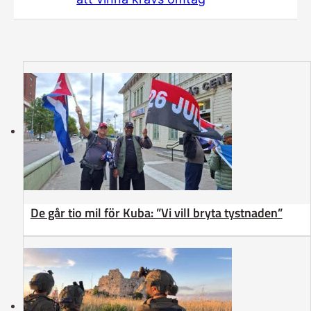
De går tio mil för Kuba: ”Vi vill bryta tystnaden”