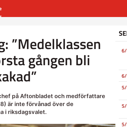
e
s
es
SE
r
g: ”Medelklassen
t
6
rsta gången bli
kakad”
6
5
rchef på Aftonbladet och medförfattare
18) är inte förvånad över de
5
 i riksdagsvalet.
5