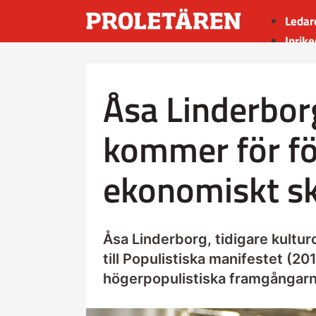
Ledar
Inrike
Utrik
Kultu
Åsa Linderbor
Sport
Insän
kommer för fö
ekonomiskt s
Åsa Linderborg, tidigare kultu
till Populistiska manifestet (20
högerpopulistiska framgångarna