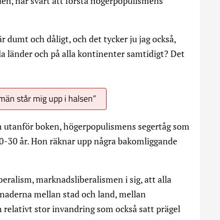
den, har svårt att förstå högerpopulismens
r dumt och dåligt, och det tycker ju jag också,
a länder och på alla kontinenter samtidigt? Det
män står mig upp i halsen”
h utanför boken, högerpopulismens segertåg som
 20-30 år. Hon räknar upp några bakomliggande
eralism, marknadsliberalismen i sig, att alla
lnaderna mellan stad och land, mellan
 relativt stor invandring som också satt prägel