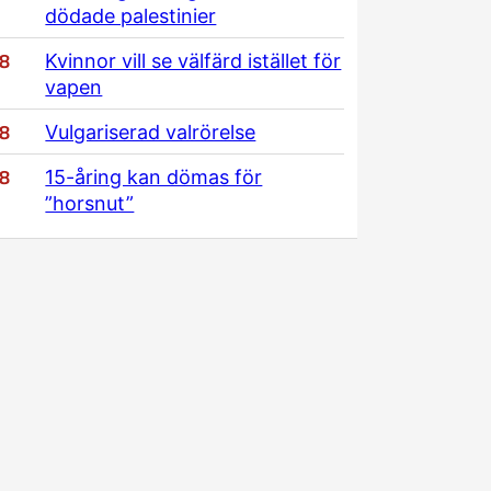
dödade palestinier
/8
Kvinnor vill se välfärd istället för
vapen
/8
Vulgariserad valrörelse
/8
15-åring kan dömas för
”horsnut”