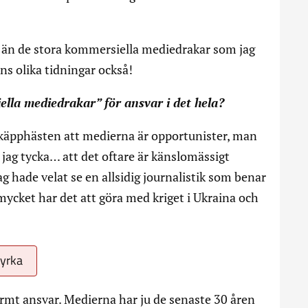
g än de stora kommersiella mediedrakar som jag
nns olika tidningar också!
lla mediedrakar” för ansvar i det hela?
r käpphästen att medierna är opportunister, man
 jag tycka… att det oftare är känslomässigt
ag hade velat se en allsidig journalistik som benar
mycket har det att göra med kriget i Ukraina och
kyrka
ormt ansvar. Medierna har ju de senaste 30 åren