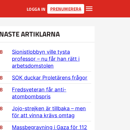
PRENUMERERA
LOGGA IN
NASTE ARTIKLARNA
/8
Sionistlobbyn ville tysta
professor – nu får han rätt i
arbetsdomstolen
/8
SOK duckar Proletärens frågor
/8
Fredsveteran får anti-
atombombspris
/8
Jojo-strejken är tillbaka – men
för att vinna krävs omtag
/8
Massbegravning i Gaza för 112