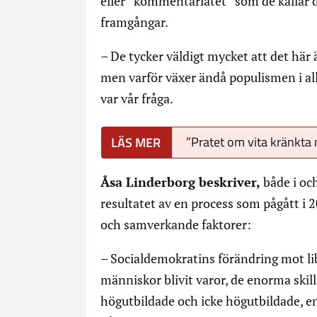
eller ”kommentariatet” som de kallar 
framgångar.
– De tycker väldigt mycket att det här ä
men varför växer ändå populismen i all
var vår fråga.
”Pratet om vita kränkta 
Åsa Linderborg beskriver,
både i oc
resultatet av en process som pågått i
och samverkande faktorer:
– Socialdemokratins förändring mot lib
människor blivit varor, de enorma skil
högutbildade och icke högutbildade, en