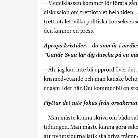
– Medelklassen kommer för första gång
diskussion om trettiotalet hela tiden
trettiotalet, vilka politiska konsekven
den känner en press.
Apropå kristider… du som är i medies
”Gunde Svan lär dig duscha på en min
– Äh, jag kan inte bli upprörd över det.
krismedvetande och man kanske behöver
ensam i det här. Det kommer bli en stor
Flyttar det inte fokus från orsakerna 
– Man måste kunna skriva om båda sake
tidningen. Man måste kunna göra saker 
att nyhetsjournalistik ska driva frågor