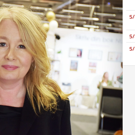
5
5
5