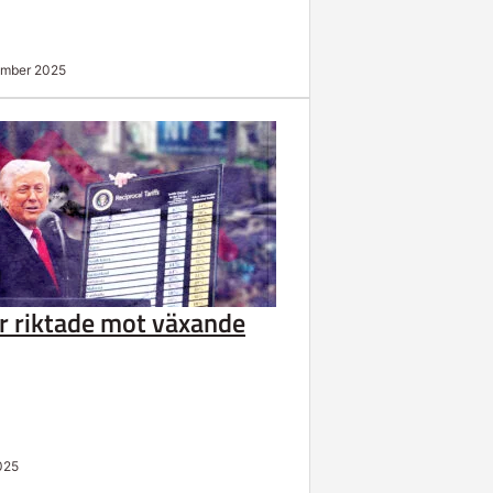
ember 2025
ar riktade mot växande
2025