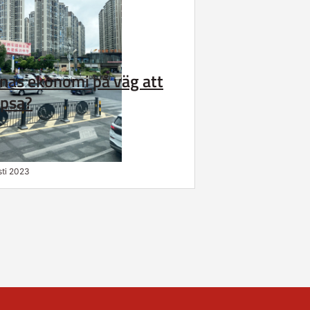
inas ekonomi på väg att
apsa?
sti 2023