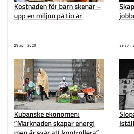
Kostnaden för barn skenar –
Skap
upp en miljon på tio år
jobb
29 april 2026
29 april
Kubanske ekonomen:
Slopa
”Marknaden skapar energi
istäl
men är svår att kontrollera”