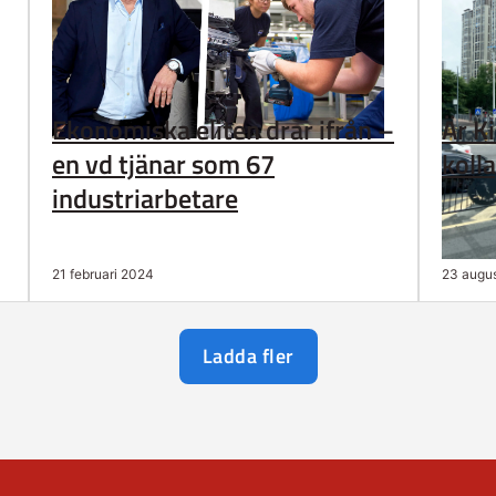
Ekonomiska eliten drar ifrån –
Är K
en vd tjänar som 67
koll
industriarbetare
21 februari 2024
23 augu
Ladda fler