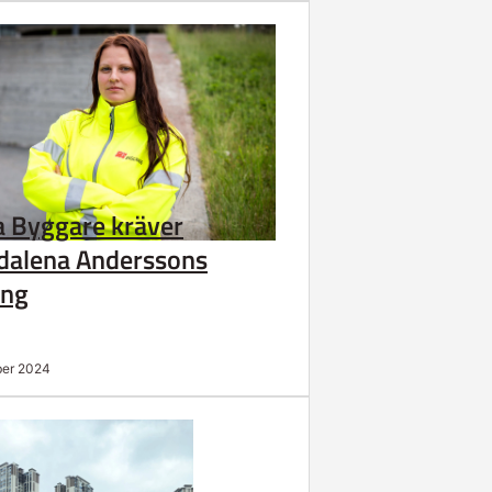
 Byggare kräver
alena Anderssons
ång
ber 2024