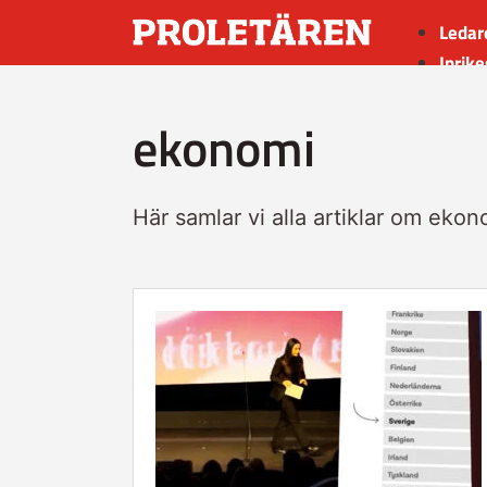
Ledar
Inrike
Utrik
ekonomi
Kultu
Sport
Insän
Här samlar vi alla artiklar om ekon