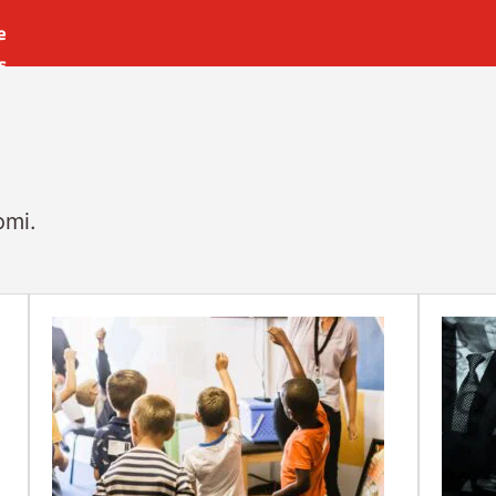
e
s
es
r
t
omi.