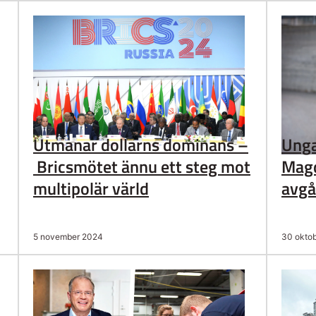
Utmanar dollarns dominans –
Unga
Bricsmötet ännu ett steg mot
Magd
multipolär värld
avg
5 november 2024
30 okto