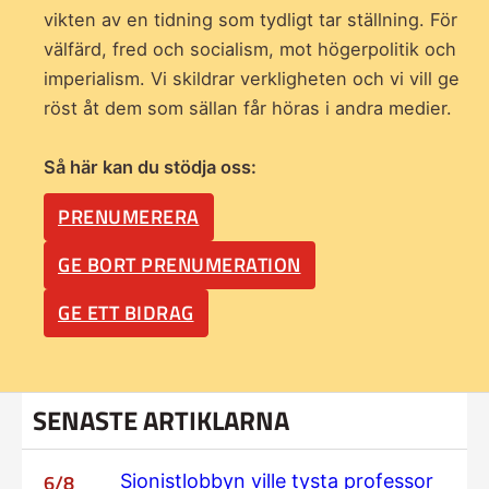
vikten av en tidning som
tydligt tar ställning. För
välfärd, fred och socialism, mot högerpolitik och
imperialism. Vi skildrar verkligheten och vi vill ge
röst åt dem som sällan får höras i andra medier.
Så här kan du stödja oss:
PRENUMERERA
GE BORT PRENUMERATION
GE ETT BIDRAG
SENASTE ARTIKLARNA
6/8
Sionistlobbyn ville tysta professor