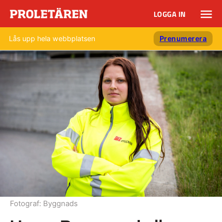
LOGGA IN
Lås upp hela webbplatsen
Prenumerera
Fotograf:
Byggnads