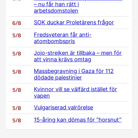
– nu får han rätt i
arbetsdomstolen
6/8
SOK duckar Proletärens frågor
5/8
Fredsveteran får anti-
atombombspris
5/8
Jojo-strejken är tillbaka – men för
att vinna krävs omtag
5/8
Massbegravning i Gaza för 112
dödade palestinier
5/8
Kvinnor vill se välfärd istället för
vapen
5/8
Vulgariserad valrörelse
5/8
15-åring kan dömas för ”horsnut”