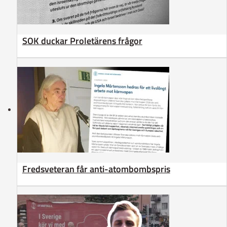
SOK duckar Proletärens frågor
Fredsveteran får anti-atombombspris