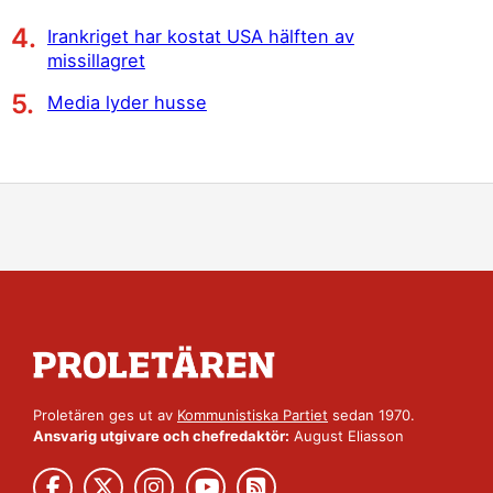
Irankriget har kostat USA hälften av
missillagret
Media lyder husse
Proletären ges ut av
Kommunistiska Partiet
sedan 1970.
Ansvarig utgivare och chefredaktör:
August Eliasson