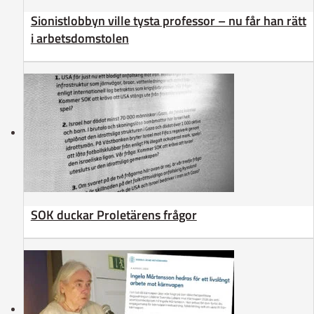
Sionistlobbyn ville tysta professor – nu får han rätt
i arbetsdomstolen
SOK duckar Proletärens frågor