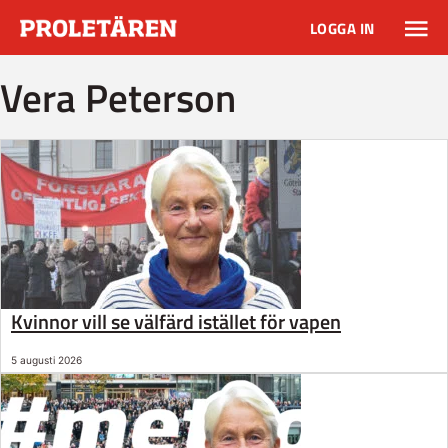
LOGGA IN
Vera Peterson
Kvinnor vill se välfärd istället för vapen
5 augusti 2026