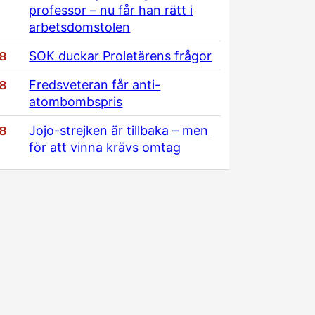
professor – nu får han rätt i
arbetsdomstolen
/8
SOK duckar Proletärens frågor
/8
Fredsveteran får anti-
atombombspris
/8
Jojo-strejken är tillbaka – men
för att vinna krävs omtag