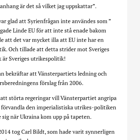
nhang är det så vilket jag uppskattar”.
ar glad att Syrienfrågan inte användes som ”
lagade Linde EU för att inte stå enade bakom
tt det var mycket illa att EU inte har en
k. Och tillade att detta strider mot Sveriges
 är Sveriges utrikespolitik!
an bekräftar att Vänsterpartiets ledning och
arsberedningens förslag från 2006.
 att störta regeringar vill Vänsterpartiet angripa
förvandla den imperialistiska utrikes-politiken
ade sig när Ukraina kom upp på tapeten.
014 tog Carl Bildt, som hade varit synnerligen