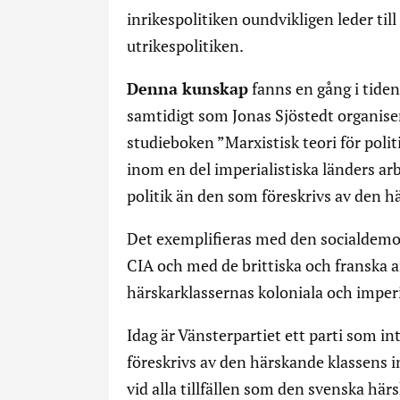
inrikespolitiken oundvikligen leder till
utrikespolitiken.
Denna kunskap
fanns en gång i tiden
samtidigt som Jonas Sjöstedt organis
studieboken ”Marxistisk teori för polit
inom en del imperialistiska länders ar
politik än den som föreskrivs av den h
Det exemplifieras med den socialdemok
CIA och med de brittiska och franska a
härskarklassernas koloniala och imperia
Idag är Vänsterpartiet ett parti som i
föreskrivs av den härskande klassens i
vid alla tillfällen som den svenska här