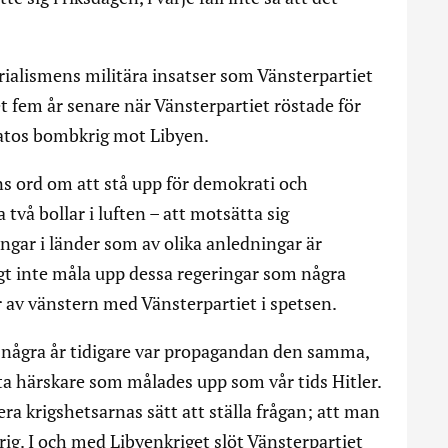
erialismens militära insatser som Vänsterpartiet
et fem år senare när Vänsterpartiet röstade för
 Natos bombkrig mot Libyen.
s ord om att stå upp för demokrati och
två bollar i luften – att motsätta sig
ingar i länder som av olika anledningar är
t inte måla upp dessa regeringar som några
lar av vänstern med Vänsterpartiet i spetsen.
 några år tidigare var propagandan den samma,
ta härskare som målades upp som vår tids Hitler.
a krigshetsarnas sätt att ställa frågan; att man
rig. I och med Libyenkriget slöt Vänsterpartiet