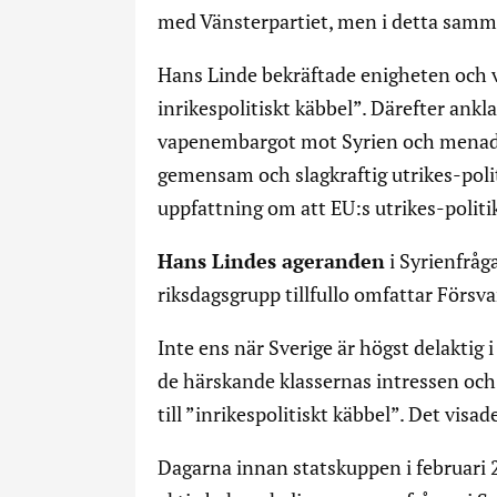
med Vänsterpartiet, men i detta samma
Hans Linde bekräftade enigheten och v
inrikespolitiskt käbbel”. Därefter ank
vapenembargot mot Syrien och menade a
gemensam och slagkraftig utrikes-politi
uppfattning om att EU:s utrikes-politik
Hans Lindes ageranden
i Syrienfråg
riksdagsgrupp tillfullo omfattar Försv
Inte ens när Sverige är högst delaktig i
de härskande klassernas intressen och 
till ”inrikespolitiskt käbbel”. Det vis
Dagarna innan statskuppen i februari 2