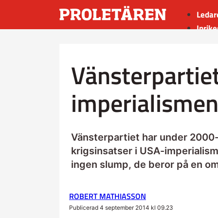
Ledar
Inrike
Utrik
Kultu
Vänsterpartiet
Sport
Insän
imperialisme
Vänsterpartiet har under 2000-t
krigsinsatser i USA-imperialis
ingen slump, de beror på en om
ROBERT MATHIASSON
Publicerad 4 september 2014 kl 09.23