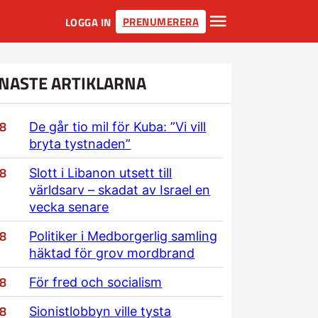
PRENUMERERA
LOGGA IN
NASTE ARTIKLARNA
/8
De går tio mil för Kuba: ”Vi vill
bryta tystnaden”
/8
Slott i Libanon utsett till
världsarv – skadat av Israel en
vecka senare
/8
Politiker i Medborgerlig samling
häktad för grov mordbrand
/8
För fred och socialism
/8
Sionistlobbyn ville tysta