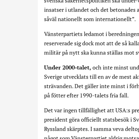
svenska säkerhetspolitiken ska under-
insatser i utlandet och det betonades a
såväl nationellt som internationellt”.
Vänsterpartiets ledamot i beredningen g
reserverade sig dock mot att de så kall
militär på nytt ska kunna ställas mot
Under 2000-talet,
och inte minst unde
Sverige utvecklats till en av de mest ak
strävanden. Det gäller inte minst i fö
på fötter efter 1990-talets fria fall.
Det var ingen tillfällighet att USA:s 
president göra officiellt statsbesök i 
Ryssland skärptes. I samma veva deltog
något som Vänsterpartiet aldrig motsatte