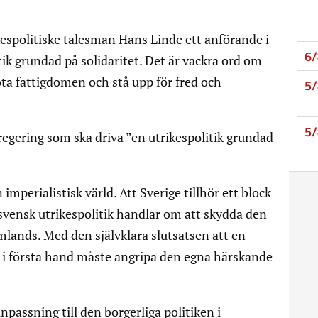
rikespolitiske talesman Hans Linde ett anförande i
6
ik grundad på solidaritet. Det är vackra ord om
ota fattigdomen och stå upp för fred och
5
5
n regering som ska driva ”en utrikespolitik grundad
 imperialistisk värld. Att Sverige tillhör ett block
 svensk utrikespolitik handlar om att skydda den
lands. Med den självklara slutsatsen att en
nd i första hand måste angripa den egna härskande
npassning till den borgerliga politiken i