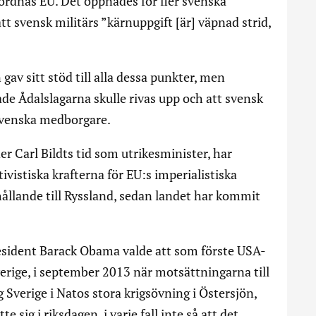
ordnas EU. Det öppnades för fler svenska
tt svensk militärs ”kärnuppgift [är] väpnad strid,
av sitt stöd till alla dessa punkter, men
ade Ådalslagarna skulle rivas upp och att svensk
 svenska medborgare.
r Carl Bildts tid som utrikesminister, har
tivistiska krafterna för EU:s imperialistiska
rhållande till Ryssland, sedan landet har kommit
president Barack Obama valde att som förste USA-
Sverige, i september 2013 när motsättningarna till
 Sverige i Natos stora krigsövning i Östersjön,
 sig i riksdagen, i varje fall inte så att det