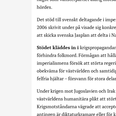
hördes.
Det stöd till svenskt deltagande i imp
2006 skrivit under på visade sig konkr
att skicka svenska Jasplan att delta i
Stödet kläddes in i
krigspropagandan
förhindra folkmord. Förmågan att hålla 
imperialismens försök att störta reger
obekväma för västvärlden och samtidig
felfria hjältar – försvann för stora de
Under krigen mot Jugoslavien och Irak
västvärldens humanitära plikt att stör
Krigsmotståndarna vägrade att accepter
antingen är diktaturkramare eller för k