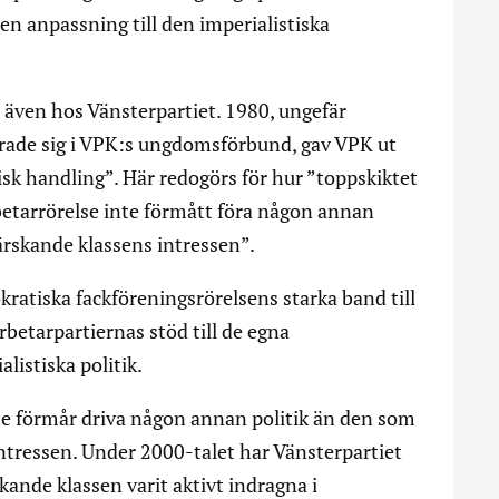
 en anpassning till den imperialistiska
 även hos Vänsterpartiet. 1980, ungefär
erade sig i VPK:s ungdomsförbund, gav VPK ut
isk handling”. Här redogörs för hur ”toppskiktet
betarrörelse inte förmått föra någon annan
ärskande klassens intressen”.
ratiska fackföreningsrörelsens starka band till
rbetarpartiernas stöd till de egna
listiska politik.
nte förmår driva någon annan politik än den som
ntressen. Under 2000-talet har Vänsterpartiet
skande klassen varit aktivt indragna i