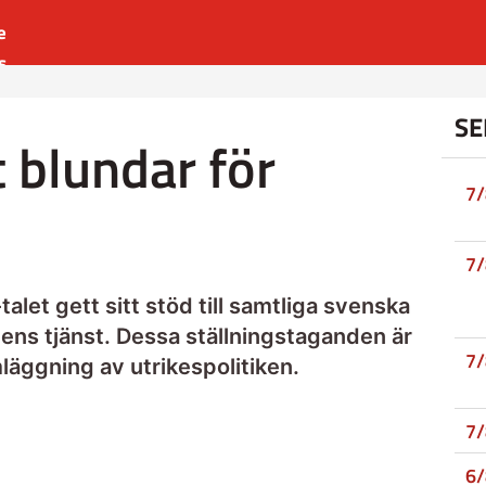
e
s
es
SE
r
 blundar för
t
7
n
7
alet gett sitt stöd till samtliga svenska
mens tjänst. Dessa ställningstaganden är
7
läggning av utrikespolitiken.
7
6