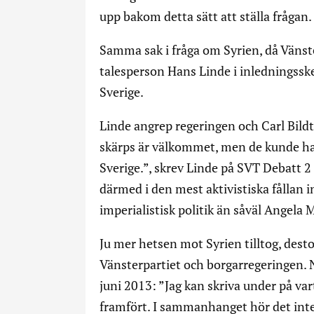
upp bakom detta sätt att ställa frågan.
Samma sak i fråga om Syrien, då Vänste
talesperson Hans Linde i inledningssked
Sverige.
Linde angrep regeringen och Carl Bildt 
skärps är välkommet, men de kunde ha 
Sverige.”, skrev Linde på SVT Debatt 2
därmed i den mest aktivistiska fållan 
imperialistisk politik än såväl Angela 
Ju mer hetsen mot Syrien tilltog, des
Vänsterpartiet och borgarregeringen. 
juni 2013: ”Jag kan skriva under på v
framfört. I sammanhanget hör det inte t