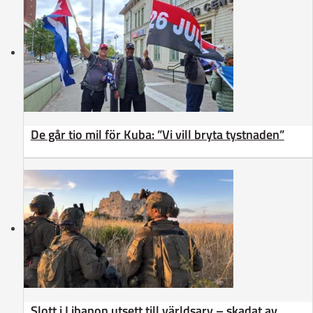
De går tio mil för Kuba: ”Vi vill bryta tystnaden”
Slott i Libanon utsett till världsarv – skadat av