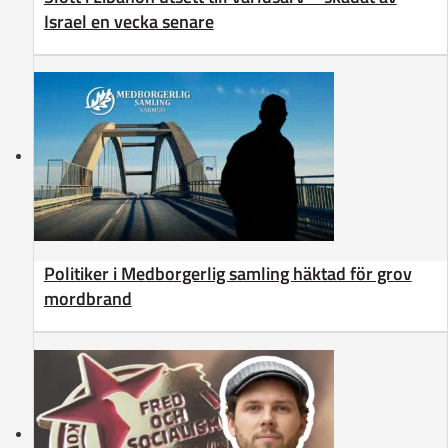
Israel en vecka senare
Politiker i Medborgerlig samling häktad för grov
mordbrand