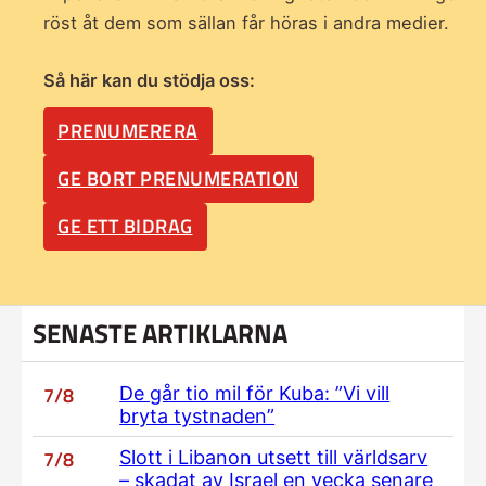
röst åt dem som sällan får höras i andra medier.
Så här kan du stödja oss:
PRENUMERERA
GE BORT PRENUMERATION
GE ETT BIDRAG
SENASTE ARTIKLARNA
7/8
De går tio mil för Kuba: ”Vi vill
bryta tystnaden”
7/8
Slott i Libanon utsett till världsarv
– skadat av Israel en vecka senare