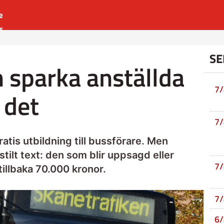
e
s
es
SE
r
 sparka anställda
t
7
 det
7
tis utbildning till bussförare. Men
tilt text: den som blir uppsagd eller
7
tillbaka 70.000 kronor.
7
6