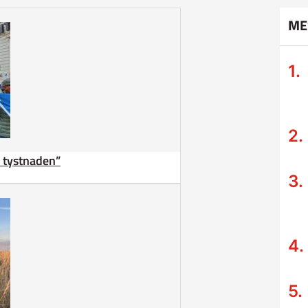
ME
ta tystnaden”