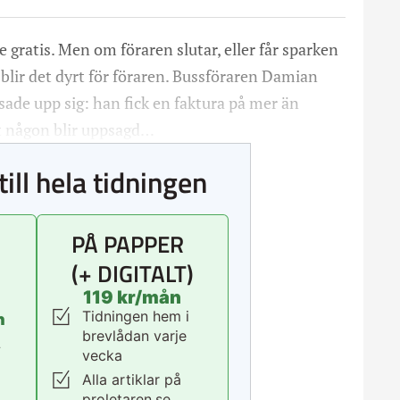
 gratis. Men om föraren slutar, eller får sparken
å blir det dyrt för föraren. Bussföraren Damian
 sade upp sig: han fick en faktura på mer än
att någon blir uppsagd…
till hela tidningen
PÅ PAPPER
(+ DIGITALT)
119 kr/mån
Tidningen hem i
n
brevlådan varje
.
vecka
Alla artiklar på
proletaren.se