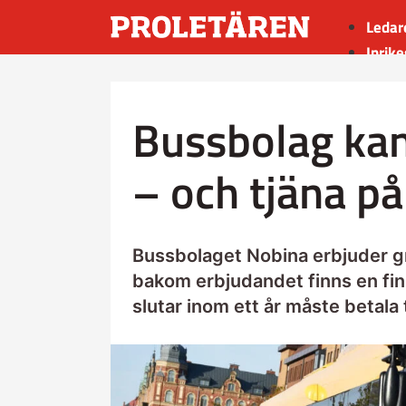
Ledar
Inrike
Utrik
Kultu
Bussbolag kan
Sport
Insän
– och tjäna på
Bussbolaget Nobina erbjuder gra
bakom erbjudandet finns en fins
slutar inom ett år måste betala 