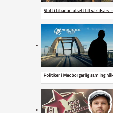
Slott i Libanon utsett till världsarv
Politiker i Medborgerlig samling h