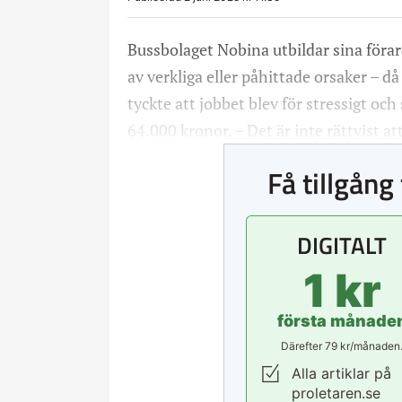
Bussbolaget Nobina utbildar sina förare
av verkliga eller påhittade orsaker – d
tyckte att jobbet blev för stressigt och
64.000 kronor. – Det är inte rättvist 
Få tillgång 
DIGITALT
1 kr
första månade
Därefter 79 kr/månaden
Alla artiklar på
proletaren.se