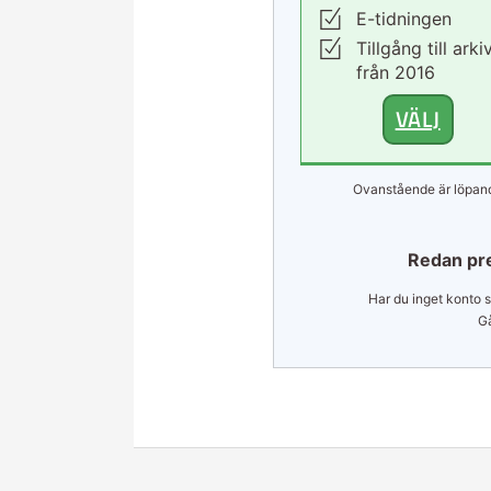
E-tidningen
Tillgång till arki
från 2016
VÄLJ
Ovanstående är löpand
Redan pr
Har du inget konto s
Gå