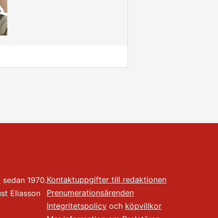
Kontaktuppgifter till redaktionen
t
sedan 1970.
Prenumerationsärenden
t Eliasson
Integritetspolicy
och
köpvillkor