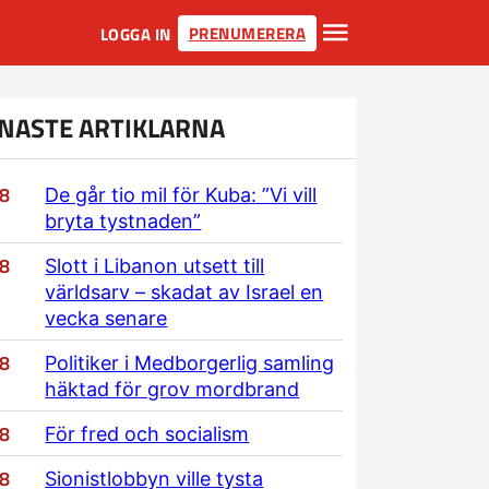
PRENUMERERA
LOGGA IN
NASTE ARTIKLARNA
/8
De går tio mil för Kuba: ”Vi vill
bryta tystnaden”
/8
Slott i Libanon utsett till
världsarv – skadat av Israel en
vecka senare
/8
Politiker i Medborgerlig samling
häktad för grov mordbrand
/8
För fred och socialism
/8
Sionistlobbyn ville tysta