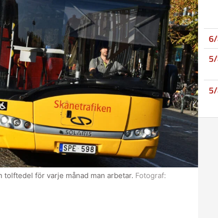
6
5
5
 tolftedel för varje månad man arbetar.
Fotograf: