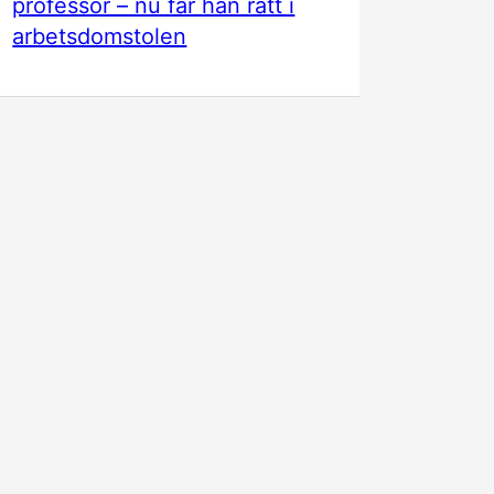
professor – nu får han rätt i
arbetsdomstolen