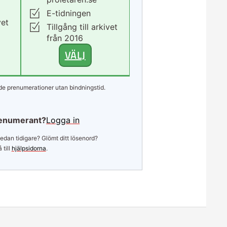
E-tidningen
vet
Tillgång till arkivet
från 2016
VÄLJ
e prenumerationer utan bindningstid.
enumerant?
Logga in
edan tidigare? Glömt ditt lösenord?
 till
hjälpsidorna
.