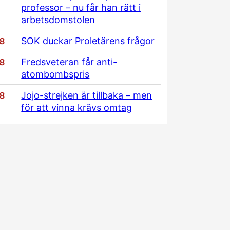
professor – nu får han rätt i
arbetsdomstolen
/8
SOK duckar Proletärens frågor
/8
Fredsveteran får anti-
atombombspris
/8
Jojo-strejken är tillbaka – men
för att vinna krävs omtag