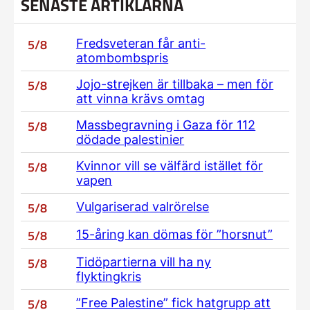
SENASTE ARTIKLARNA
5/8
Fredsveteran får anti-
atombombspris
5/8
Jojo-strejken är tillbaka – men för
att vinna krävs omtag
5/8
Massbegravning i Gaza för 112
dödade palestinier
5/8
Kvinnor vill se välfärd istället för
vapen
5/8
Vulgariserad valrörelse
5/8
15-åring kan dömas för ”horsnut”
5/8
Tidöpartierna vill ha ny
flyktingkris
5/8
”Free Palestine” fick hatgrupp att