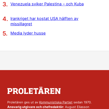
Venezuela sviker Palestina – och Kuba
Irankriget har kostat USA hälften av
missillagret
Media lyder husse
Proletären ges ut av
Kommunistiska Partiet
sedan 1970.
Ansvarig utgivare och chefredaktör:
August Eliasson