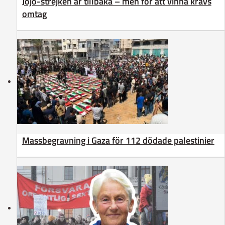
Jojo-strejken är tillbaka – men för att vinna krävs
omtag
Massbegravning i Gaza för 112 dödade palestinier