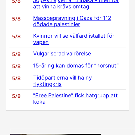
5/8
Jojo-strejken är tillbaka – men för
att vinna krävs omtag
5/8
Massbegravning i Gaza för 112
dödade palestinier
5/8
Kvinnor vill se välfärd istället för
vapen
5/8
Vulgariserad valrörelse
5/8
15-åring kan dömas för ”horsnut”
5/8
Tidöpartierna vill ha ny
flyktingkris
5/8
”Free Palestine” fick hatgrupp att
koka