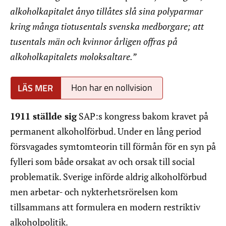
alkoholkapitalet ånyo tillåtes slå sina polyparmar
kring många tiotusentals svenska medborgare; att
tusentals män och kvinnor årligen offras på
alkoholkapitalets moloksaltare.”
Hon har en nollvision
1911 ställde sig
SAP:s kongress bakom kravet på
permanent alkoholförbud. Under en lång period
försvagades symtomteorin till förmån för en syn på
fylleri som både orsakat av och orsak till social
problematik. Sverige införde aldrig alkoholförbud
men arbetar- och nykterhetsrörelsen kom
tillsammans att formulera en modern restriktiv
alkoholpolitik.