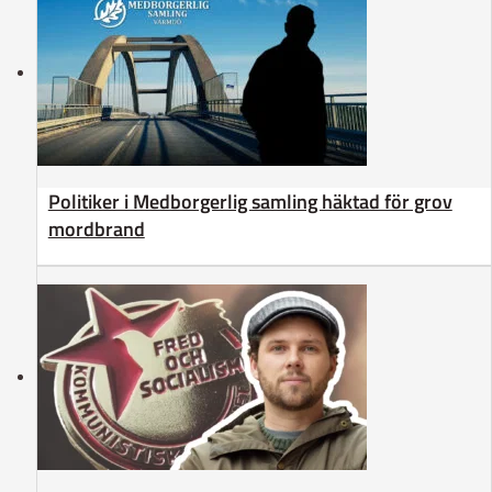
Politiker i Medborgerlig samling häktad för grov
mordbrand