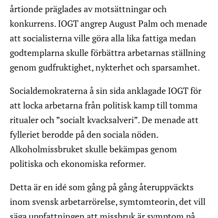
årtionde präglades av motsättningar och
konkurrens. IOGT angrep August Palm och menade
att socialisterna ville göra alla lika fattiga medan
godtemplarna skulle förbättra arbetarnas ställning
genom gudfruktighet, nykterhet och sparsamhet.
Socialdemokraterna å sin sida anklagade IOGT för
att locka arbetarna från politisk kamp till tomma
ritualer och ”socialt kvacksalveri”. De menade att
fylleriet berodde på den sociala nöden.
Alkoholmissbruket skulle bekämpas genom
politiska och ekonomiska reformer.
Detta är en idé som gång på gång återuppväckts
inom svensk arbetarrörelse, symtomteorin, det vill
säga uppfattningen att missbruk är symptom på