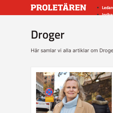
Ledar
Inrike
Utrik
Droger
Kultu
Sport
Insän
Här samlar vi alla artiklar om Droge