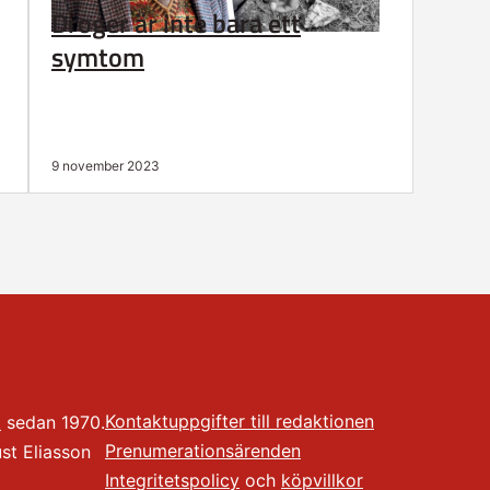
Droger är inte bara ett
symtom
9 november 2023
Kontaktuppgifter till redaktionen
t
sedan 1970.
Prenumerationsärenden
t Eliasson
Integritetspolicy
och
köpvillkor