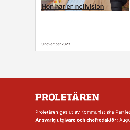
Hon har en nollvision
9 november 2023
Proletären ges ut av
Kommunistiska Partie
Ansvarig utgivare och chefredaktör:
Augus