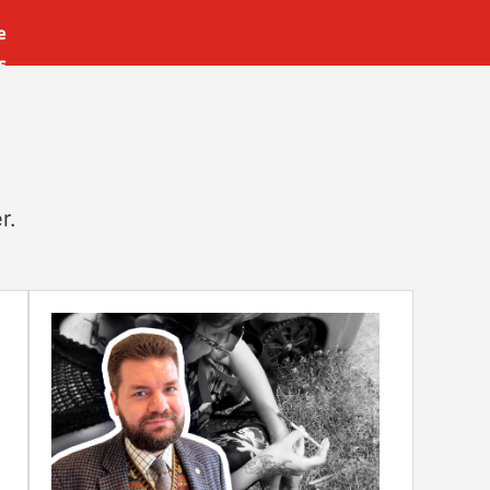
e
s
es
r
t
r.