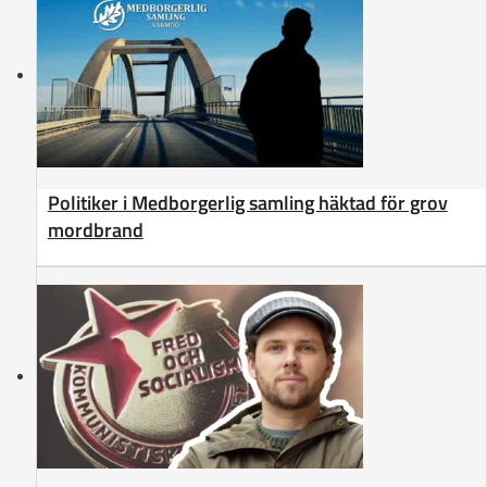
Politiker i Medborgerlig samling häktad för grov
mordbrand