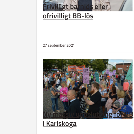
Frivilligt barnlös eller
ofrivilligt BB-lös
27 september 2021
Ny massiv uppslutning för BB
i Karlskoga