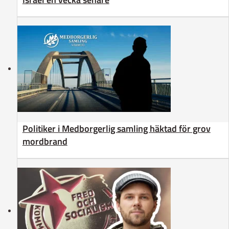
Politiker i Medborgerlig samling häktad för grov
mordbrand