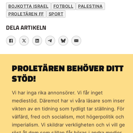
BOJKOTTA ISRAEL
FOTBOLL
PALESTINA
PROLETÄREN FF
SPORT
DELA ARTIKELN
PROLETÄREN BEHÖVER DITT
STÖD!
Vi har inga rika annonsörer. Vi får inget
mediestöd. Däremot har vi våra läsare som inser
vikten av en tidning som
tydligt tar ställning. För
välfärd, fred och socialism, mot högerpolitik och
imperialism. Vi skildrar verkligheten och vi vill ge
röst åt dem som sällan får höras i andra medier.