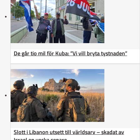
De går tio mil för Kuba: ”Vi vill bryta tystnaden”
Slott i Libanon utsett till världsarv – skadat av
Israel en vecka senare