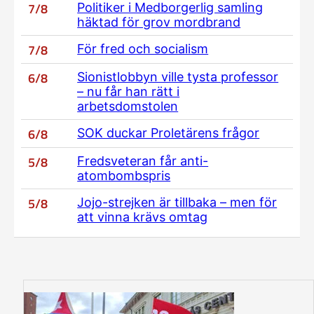
7/8
Politiker i Medborgerlig samling
häktad för grov mordbrand
7/8
För fred och socialism
6/8
Sionistlobbyn ville tysta professor
– nu får han rätt i
arbetsdomstolen
6/8
SOK duckar Proletärens frågor
5/8
Fredsveteran får anti-
atombombspris
5/8
Jojo-strejken är tillbaka – men för
att vinna krävs omtag