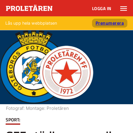
LOGGA IN
Lås upp hela webbplatsen
Prenumerera
Fotograf:
Montage: Proletären
SPORT: