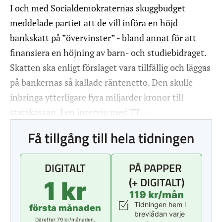
I och med Socialdemokraternas skuggbudget
meddelade partiet att de vill införa en höjd
bankskatt på ”övervinster” - bland annat för att
finansiera en höjning av barn- och studiebidraget.
Skatten ska enligt förslaget vara tillfällig och läggas
på bankernas så kallade räntenetto. Den skulle
inbringa ytterligare fyra miljarder kronor till
statskassan. I en intervju med TT…
Få tillgång till hela tidningen
DIGITALT
PÅ PAPPER
(+ DIGITALT)
1 kr
119 kr/mån
Tidningen hem i
första månaden
brevlådan varje
Därefter 79 kr/månaden.