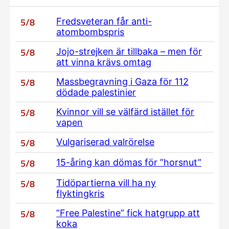
5/8
Fredsveteran får anti-
atombombspris
5/8
Jojo-strejken är tillbaka – men för
att vinna krävs omtag
5/8
Massbegravning i Gaza för 112
dödade palestinier
5/8
Kvinnor vill se välfärd istället för
vapen
5/8
Vulgariserad valrörelse
5/8
15-åring kan dömas för ”horsnut”
5/8
Tidöpartierna vill ha ny
flyktingkris
5/8
”Free Palestine” fick hatgrupp att
koka