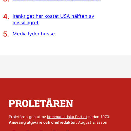
Irankriget har kostat USA hälften av
missillagret
Media lyder husse
Proletären ges ut av
Kommunistiska Partiet
sedan 1970.
Ansvarig utgivare och chefredaktör:
August Eliasson