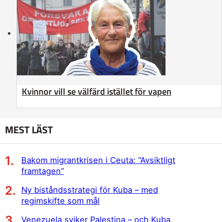
Kvinnor vill se välfärd istället för vapen
MEST LÄST
Bakom migrantkrisen i Ceuta: ”Avsiktligt
framtagen”
Ny biståndsstrategi för Kuba – med
regimskifte som mål
Venezuela sviker Palestina – och Kuba