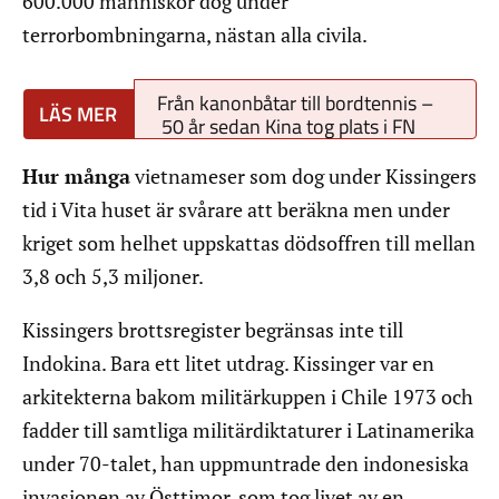
600.000 människor dog under
terrorbombningarna, nästan alla civila.
Från kanonbåtar till bordtennis –
50 år sedan Kina tog plats i FN
Hur många
vietnameser som dog under Kissingers
tid i Vita huset är svårare att beräkna men under
kriget som helhet uppskattas dödsoffren till mellan
3,8 och 5,3 miljoner.
Kissingers brottsregister begränsas inte till
Indokina. Bara ett litet utdrag. Kissinger var en
arkitekterna bakom militärkuppen i Chile 1973 och
fadder till samtliga militärdiktaturer i Latinamerika
under 70-talet, han uppmuntrade den indonesiska
invasionen av Östtimor, som tog livet av en