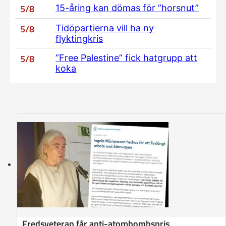
5/8
15-åring kan dömas för ”horsnut”
5/8
Tidöpartierna vill ha ny
flyktingkris
5/8
”Free Palestine” fick hatgrupp att
koka
Fredsveteran får anti-atombombspris