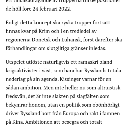
ett tillbakadragande av trupperna till de positioner
de höll före 24 februari 2022.
Enligt detta koncept ska ryska trupper fortsatt
finnas kvar på Krim och i en tredjedel av
regionerna Donetsk och Luhansk, först därefter ska
förhandlingar om slutgiltiga gränser inledas.
Utspelet utlöste naturligtvis ett ramaskri bland
krigsaktivister i väst, som bara har Rysslands totala
nederlag på sin agenda. Kissinger varnar för en
sådan ambition. Men inte heller nu som altruistisk
fredsvän, det är inte slakten på slagfälten som
bekymrar honom, utan en politik som obönhörligt
driver Ryssland bort från Europa och rakt i famnen
på Kina. Ambitionen att besegra och totalt