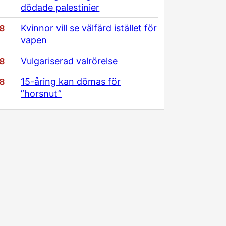
dödade palestinier
/8
Kvinnor vill se välfärd istället för
vapen
/8
Vulgariserad valrörelse
/8
15-åring kan dömas för
”horsnut”