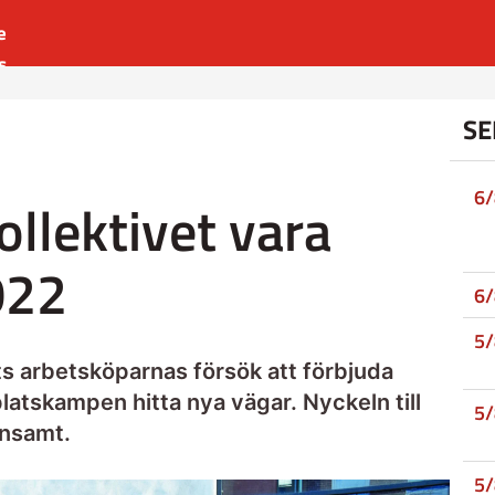
e
s
es
SE
r
t
6
ollektivet vara
022
6
5
ots arbetsköparnas försök att förbjuda
atskampen hitta nya vägar. Nyckeln till
5
ensamt.
5