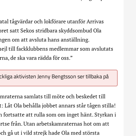
atal tågvärdar och lokförare utanför Arrivas
toret satt Sekos stridbara skyddsombud Ola
gen om att avsluta hans anställning.
mejl till fackklubbens medlemmar som avslutats
na, de ska vara rädda för oss.”
ckliga aktivisten Jenny Bengtsson ser tillbaka på
raterna samlats till möte och beskedet till
t: Låt Ola behålla jobbet annars står tågen stilla!
n fortsatte att rulla som om inget hänt. Styrkan i
bortse från. Utan arbetskamraternas hot om att
ch gå ut i vild strejk hade Ola med största