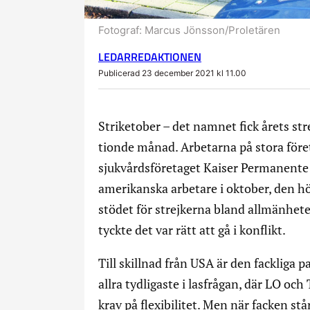
Fotograf:
Marcus Jönsson/Proletären
LEDARREDAKTIONEN
Publicerad 23 december 2021 kl 11.00
Striketober – det namnet fick årets s
tionde månad. Arbetarna på stora för
sjukvårdsföretaget Kaiser Permanente g
amerikanska arbetare i oktober, den hö
stödet för strejkerna bland allmänhet
tyckte det var rätt att gå i konflikt.
Till skillnad från USA är den fackliga 
allra tydligaste i lasfrågan, där LO och
krav på flexibilitet. Men när facken s