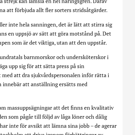
 strejk kan lamslå en hel näringsgren. Därav
 att förbjuda allt fler sorters stridsåtgärder.
ller inte hela sanningen, det är lätt att stirra sig
inns en uppsjö av sätt att göra motstånd på. Det
mpen som är det viktiga, utan att den uppstår.
hundratals barnmorskor och undersköterskor i
ga upp sig för att sätta press på sin
med att dra sjukvårdspersonalen inför rätta i
h innebär att anställning ersätts med
om massuppsägningar att det finns en kvalitativ
en som pågår till följd av låga löner och dålig
r inte för avsikt att lämna sina jobb – de agerar
 Stockholm att driva igenom förbättringar av