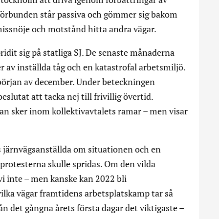
ckförbunden står passiva och gömmer sig bakom
issnöje och motstånd hitta andra vägar.
idit sig på statliga SJ. De senaste månaderna
av inställda tåg och en katastrofal arbetsmiljö.
 början av december. Under beteckningen
utat att tacka nej till frivillig övertid.
tan sker inom kollektivavtalets ramar – men visar
s järnvägsanställda om situationen och en
protesterna skulle spridas. Om den vilda
 vi inte – men kanske kan 2022 bli
ilka vägar framtidens arbetsplatskamp tar så
 det gångna årets första dagar det viktigaste –