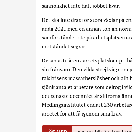
sannolikhet inte haft jobbet kvar.
Det ska inte dras för stora växlar på e
ändå 2021 med en annan ton än normal
samförståndet ute på arbetsplatserna är
motståndet segrar.
De senaste årens arbetsplatskamp – bå
sin frånvaro. Den vilda strejkvåg som 
talskrisens massarbetslöshet och allt h
sjönk antalet arbetare som deltog i vild
det senaste decenniet är siffrorna än
Medlingsinstitutet endast 230 arbetare 
arbetet för att få igenom sina krav.
Säg nej till såväl pest s