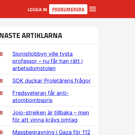
PRENUMERERA
LOGGA IN
NASTE ARTIKLARNA
/8
Sionistlobbyn ville tysta
professor – nu får han rätt i
arbetsdomstolen
/8
SOK duckar Proletärens frågor
/8
Fredsveteran får anti-
atombombspris
/8
Jojo-strejken är tillbaka – men
för att vinna krävs omtag
/8
Massbegravning i Gaza för 112