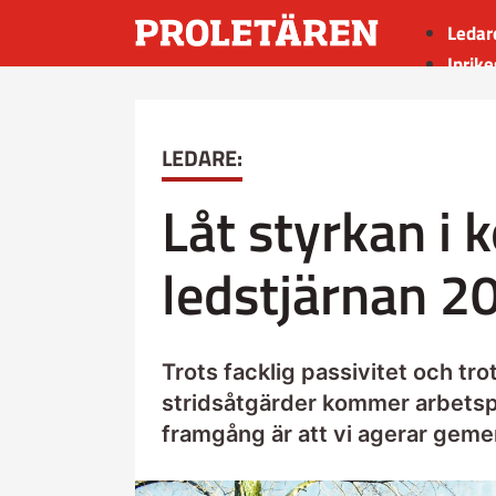
Ledar
Inrike
Utrik
Kultu
LEDARE:
Sport
Insän
Låt styrkan i k
ledstjärnan 2
Trots facklig passivitet och tr
stridsåtgärder kommer arbetspl
framgång är att vi agerar gem