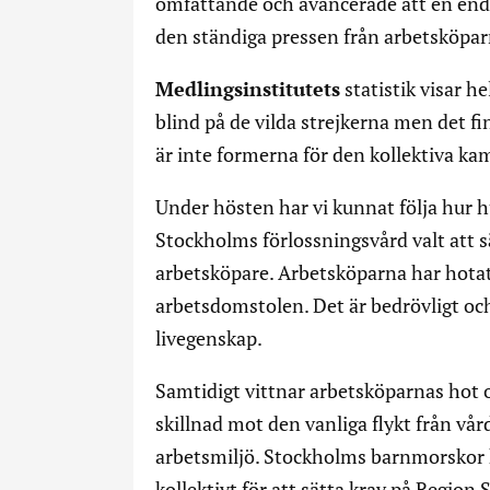
omfattande och avancerade att en enda
den ständiga pressen från arbetsköparna
Medlingsinstitutets
statistik visar he
blind på de vilda strejkerna men det f
är inte formerna för den kollektiva ka
Under hösten har vi kunnat följa hur 
Stockholms förlossningsvård valt att sä
arbetsköpare. Arbetsköparna har hotat 
arbetsdomstolen. Det är bedrövligt oc
livegenskap.
Samtidigt vittnar arbetsköparnas hot 
skillnad mot den vanliga flykt från vård
arbetsmiljö. Stockholms barnmorskor ha
kollektivt för att sätta krav på Region