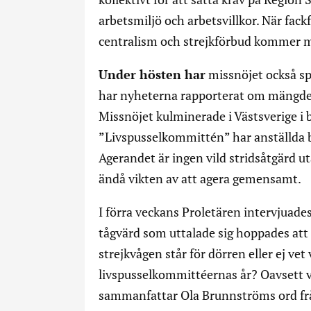
arbetsmiljö och arbetsvillkor. När fa
centralism och strejkförbud kommer m
Under hösten har
missnöjet också spr
har nyheterna rapporterat om mängder 
Missnöjet kulminerade i Västsverige i
”Livspusselkommittén” har anställda besl
Agerandet är ingen vild stridsåtgärd u
ändå vikten av att agera gemensamt.
I förra veckans Proletären intervjuade
tågvärd som uttalade sig hoppades att 
strejkvågen står för dörren eller ej vet
livspusselkommittéernas år? Oavsett v
sammanfattar Ola Brunnströms ord från