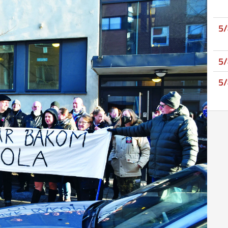
5
5
5