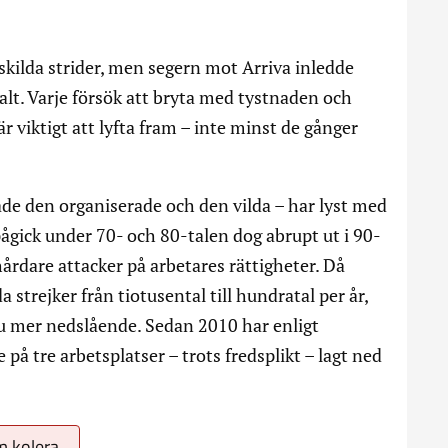
nskilda strider, men segern mot Arriva inledde
t. Varje försök att bryta med tystnaden och
 viktigt att lyfta fram – inte minst de gånger
de den organiserade och den vilda – har lyst med
pågick under 70- och 80-talen dog abrupt ut i 90-
årdare attacker på arbetares rättigheter. Då
a strejker från tiotusental till hundratal per år,
nu mer nedslående. Sedan 2010 har enligt
på tre arbetsplatser – trots fredsplikt – lagt ned
om kolera