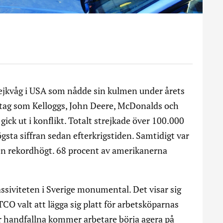
trejkvåg i USA som nådde sin kulmen under årets
etag som Kelloggs, John Deere, McDonalds och
ick ut i konflikt. Totalt strejkade över 100.000
gsta siffran sedan efterkrigstiden. Samtidigt var
en rekordhögt. 68 procent av amerikanerna
passiviteten i Sverige monumental. Det visar sig
 TCO valt att lägga sig platt för arbetsköparnas
tår handfallna kommer arbetare börja agera på