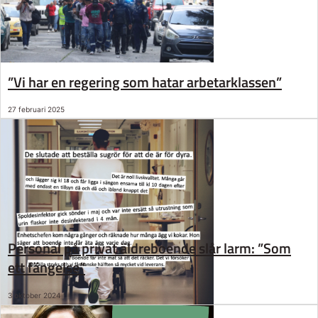
”Vi har en regering som hatar arbetarklassen”
27 februari 2025
Personal på privat äldreboende slår larm: ”Som
ett fängelse”
3 oktober 2024