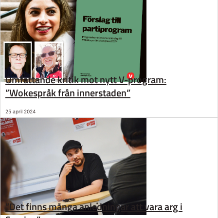
Omfattande kritik mot nytt V-program:
”Wokespråk från innerstaden”
25 april 2024
”Det finns många anledningar att vara arg i