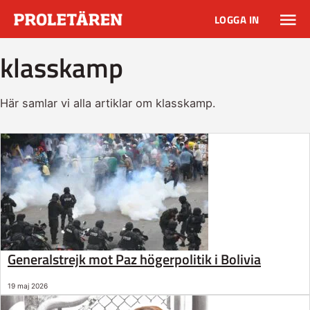
LOGGA IN
klasskamp
Här samlar vi alla artiklar om klasskamp.
Generalstrejk mot Paz högerpolitik i Bolivia
19 maj 2026