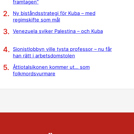
framtagen”
Ny biståndsstrategi för Kuba – med
regimskifte som mål
Venezuela sviker Palestina – och Kuba
Sionistlobbyn ville tysta professor – nu får
han rätt i arbetsdomstolen
Åttiotalsikonen kommer ut… som
folkmordsvurmare