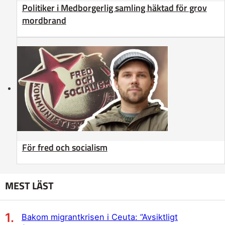
Politiker i Medborgerlig samling häktad för grov
mordbrand
För fred och socialism
MEST LÄST
Bakom migrantkrisen i Ceuta: ”Avsiktligt