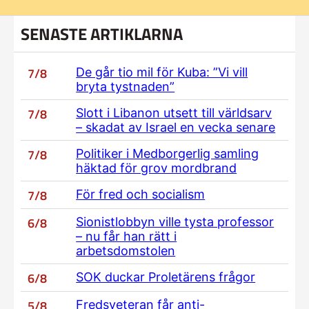
SENASTE ARTIKLARNA
7/8
De går tio mil för Kuba: ”Vi vill
bryta tystnaden”
7/8
Slott i Libanon utsett till världsarv
– skadat av Israel en vecka senare
7/8
Politiker i Medborgerlig samling
häktad för grov mordbrand
7/8
För fred och socialism
6/8
Sionistlobbyn ville tysta professor
– nu får han rätt i
arbetsdomstolen
6/8
SOK duckar Proletärens frågor
5/8
Fredsveteran får anti-