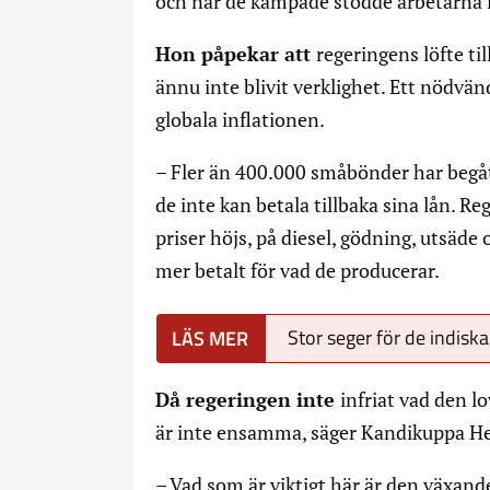
och när de kämpade stödde arbetarna 
Hon påpekar att
regeringens löfte t
ännu inte blivit verklighet. Ett nödvänd
globala inflationen.
– Fler än 400.000 småbönder har begått
de inte kan betala tillbaka sina lån. Re
priser höjs, på diesel, gödning, utsäde
mer betalt för vad de producerar.
Stor seger för de indisk
Då regeringen inte
infriat vad den 
är inte ensamma, säger Kandikuppa H
– Vad som är viktigt här är den växan