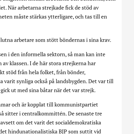
et. När arbetarna strejkade fick de stöd av
ten måste stärkas ytterligare, och tas till en
slutna arbetare som stött böndernas i sina krav.
sen i den informella sektorn, så man kan inte
av klassen. I de här stora strejkerna har
t stöd från hela folket, från bönder,
a varit synliga också på landsbygden. Det var till
ick ut med sina båtar när det var strejk.
ar och är kopplat till kommunistpartiet
 sitter i centralkommittén. De senaste tre
oavsett om det varit det socialdemokratiska
et hindunationalistiska BJP som suttit vid