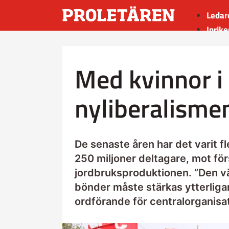
Ledar
Inrike
Utrik
Kultu
Med kvinnor i
Sport
Insän
nyliberalisme
De senaste åren har det varit fl
250 miljoner deltagare, mot fö
jordbruksproduktionen. ”Den v
bönder måste stärkas ytterliga
ordförande för centralorganisat