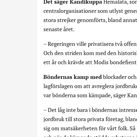
Det säger Kandikuppa
Hemalata, som 
centralorganisationer som utlyst gene
stora strejker genomförts, bland annat
senaste året.
– Regeringen ville privatisera två offen
Och den striden kom med den historis
ett år och krävde att Modis bondefientl
Böndernas kamp med
blockader och s
lagförslagen om att avreglera jordbruket
var bönderna som kämpade, säger Ka
– Det låg inte bara i böndernas intresse
jordbruk till stora privata företag, bl
sig om matsäkerheten för vårt folk. Så f