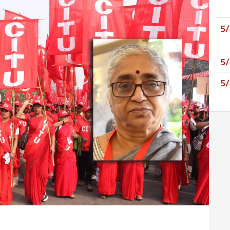
5
5
5