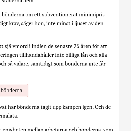
i städerna dem.
ill bönderna om ett subventionerat minimipris
igt krav, säger hon, inte minst i ljuset av den
 självmord i Indien de senaste 25 åren för att
geringen tillhandahåller inte billiga lån och alla
 och så vidare, samtidigt som bönderna inte får
a bönderna
lovat har bönderna tagit upp kampen igen. Och de
emalata.
de enigheten mellan arbetarna och bönderna, som