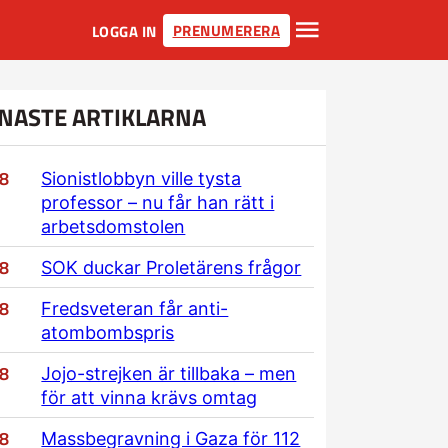
PRENUMERERA
LOGGA IN
NASTE ARTIKLARNA
/8
Sionistlobbyn ville tysta
professor – nu får han rätt i
arbetsdomstolen
/8
SOK duckar Proletärens frågor
/8
Fredsveteran får anti-
atombombspris
/8
Jojo-strejken är tillbaka – men
för att vinna krävs omtag
/8
Massbegravning i Gaza för 112