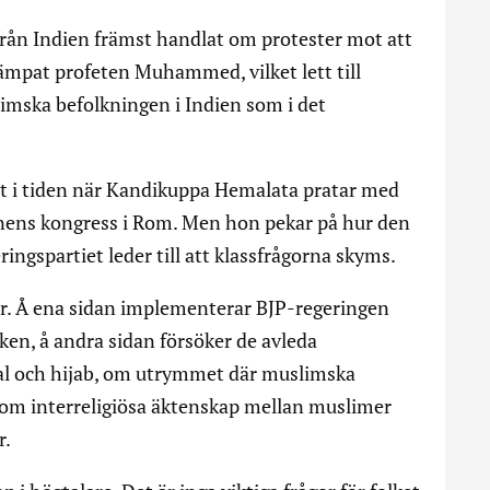
rån Indien främst handlat om protester mot att
mpat profeten Muhammed, vilket lett till
imska befolkningen i Indien som i det
åt i tiden när Kandikuppa Hemalata pratar med
onens kongress i Rom. Men hon pekar på hur den
eringspartiet leder till att klassfrågorna skyms.
r. Å ena sidan implementerar BJP-regeringen
ken, å andra sidan försöker de avleda
l och hijab, om utrymmet där muslimska
, om interreligiösa äktenskap mellan muslimer
r.