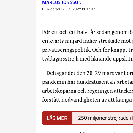
MARCUS JÖNSSON
Publicerad 17 juni 2022 kl 07.07
För ett och ett halvt år sedan genomför
en kvarts miljard indier strejkade mo
privatiseringspolitik. Och för knappt
tvådagarsstrejk med liknande uppslutn
– Deltagandet den 28-29 mars var bo
pandemin har hundratusentals arbetare
arbetsköparna och regeringen attackera
förstått nödvändigheten av att kämpa
250 miljoner strejkade i 