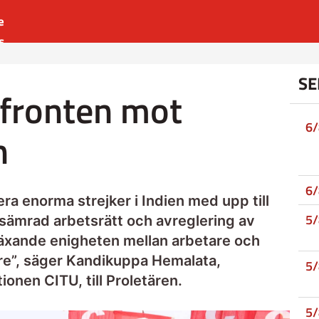
e
s
es
SE
r
 fronten mot
t
6
n
6
era enorma strejker i Indien med upp till
5
rsämrad arbetsrätt och avreglering av
äxande enigheten mellan arbetare och
re”, säger Kandikuppa Hemalata,
5
ionen CITU, till Proletären.
5