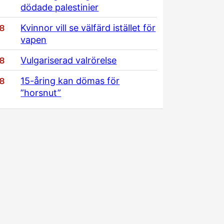
dödade palestinier
/8
Kvinnor vill se välfärd istället för
vapen
/8
Vulgariserad valrörelse
/8
15-åring kan dömas för
”horsnut”