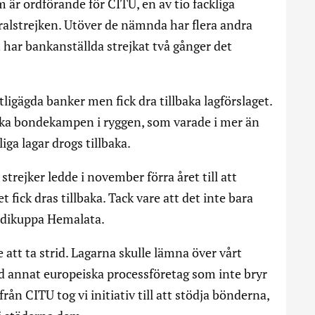
är ordförande för CITU, en av tio fackliga
ralstrejken. Utöver de nämnda har flera andra
 har bankanställda strejkat två gånger det
tligägda banker men fick dra tillbaka lagförslaget.
ka bondekampen i ryggen, som varade i mer än
iga lagar drogs tillbaka.
trejker ledde i november förra året till att
 fick dras tillbaka. Tack vare att det inte bara
ndikuppa Hemalata.
 att ta strid. Lagarna skulle lämna över vårt
and annat europeiska processföretag som inte bryr
rån CITU tog vi initiativ till att stödja bönderna,