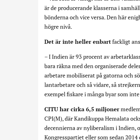
är de producerande klasserna i samhäll
bönderna och vice versa. Den här enighe
högre nivå.
Det är inte heller enbart
fackligt an
– I Indien är 93 procent av arbetarklas
bara räkna med den organiserade delen 
arbetare mobiliserat på gatorna och sök
lantarbetare och så vidare, så strejkern
exempel fiskare i många byar som inte g
CITU har cirka 6,5 miljoner
medlemm
CPI(M), där Kandikuppa Hemalata också
decennierna av nyliberalism i Indien, 
Kongresspartiet eller som sedan 2014 d