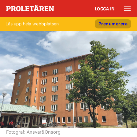
LOGGA IN
Lås upp hela webbplatsen
Prenumerera
Fotograf:
Ansvar&Onsorg