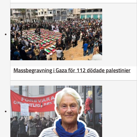
Massbegravning i Gaza för 112 dödade palestinier