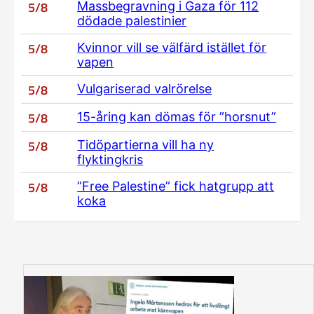
5/8
Massbegravning i Gaza för 112
dödade palestinier
5/8
Kvinnor vill se välfärd istället för
vapen
5/8
Vulgariserad valrörelse
5/8
15-åring kan dömas för ”horsnut”
5/8
Tidöpartierna vill ha ny
flyktingkris
5/8
”Free Palestine” fick hatgrupp att
koka