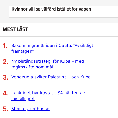
Kvinnor vill se välfärd istället för vapen
MEST LÄST
Bakom migrantkrisen i Ceuta: ”Avsiktligt
framtagen”
Ny biståndsstrategi för Kuba – med
regimskifte som mål
Venezuela sviker Palestina – och Kuba
Irankriget har kostat USA hälften av
missillagret
Media lyder husse