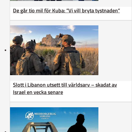
De går tio mil för Kuba: ”Vi vill bryta tystnaden”
Slott i Libanon utsett till världsarv – skadat av
Israel en vecka senare