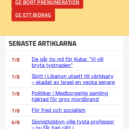
GE BORT PRENUMERATION
GE ETT BIDRAG
SENASTE ARTIKLARNA
7/8
De går tio mil för Kuba: ”Vi vill
bryta tystnaden”
7/8
Slott i Libanon utsett till världsarv
– skadat av Israel en vecka senare
7/8
Politiker i Medborgerlig samling
häktad för grov mordbrand
7/8
För fred och socialism
6/8
Sionistlobbyn ville tysta professor
– nu får han rätt i