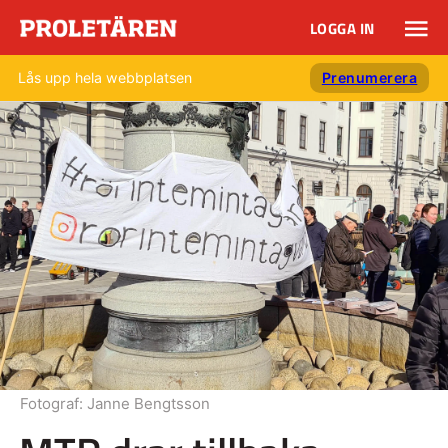
LOGGA IN
Lås upp hela webbplatsen
Prenumerera
Fotograf:
Janne Bengtsson