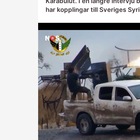
Karabulut. I en längre intervj
har kopplingar till Sveriges Syr