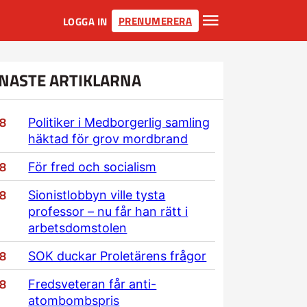
PRENUMERERA
LOGGA IN
NASTE ARTIKLARNA
/8
Politiker i Medborgerlig samling
häktad för grov mordbrand
/8
För fred och socialism
/8
Sionistlobbyn ville tysta
professor – nu får han rätt i
arbetsdomstolen
/8
SOK duckar Proletärens frågor
/8
Fredsveteran får anti-
atombombspris