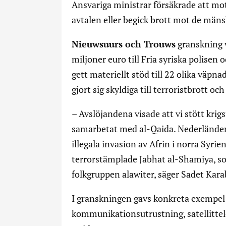
Ansvariga ministrar försäkrade att m
avtalen eller begick brott mot de mäns
Nieuwsuurs och Trouws
granskning v
miljoner euro till Fria syriska polise
gett materiellt stöd till 22 olika väp
gjort sig skyldiga till terroristbrott oc
– Avslöjandena visade att vi stött krig
samarbetat med al-Qaida. Nederländern
illegala invasion av Afrin i norra Syrie
terrorstämplade Jabhat al-Shamiya, som
folkgruppen alawiter, säger Sadet Kara
I granskningen gavs konkreta exempel p
kommunikationsutrustning, satellittel