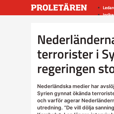
Ledar
Inrike
Utrik
Kultu
Nederländerna 
Sport
Insän
terrorister i 
regeringen st
Nederländska medier har avslöjat
Syrien gynnat ökända terroriste
och varför agerar Nederländern
utredning. ”De vill dölja sann