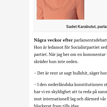
Sadet Karabulut, parla
Några veckor efter
parlamentsdebatte
Hon är ledamot för Socialistpartiet se
partiet. När jag ber om en kommentar t
skräder hon inte orden.
– Det är rent ut sagt bullshit, säger ho
– I den nederländska konstitutionen stå
har vi en skyldighet att ta reda på s
mot internationell lag och därmed vår
blockerat fram tills idag.