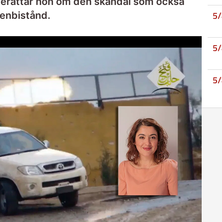
u berättar hon om den skandal som också
5
ienbistånd.
5
5