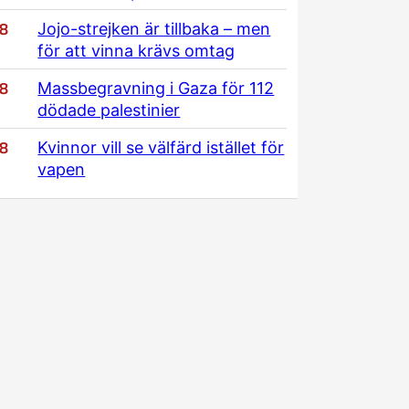
/8
Jojo-strejken är tillbaka – men
för att vinna krävs omtag
/8
Massbegravning i Gaza för 112
dödade palestinier
/8
Kvinnor vill se välfärd istället för
vapen