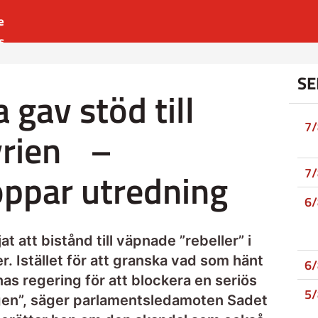
e
s
es
SE
r
gav stöd till
t
7
Syrien –
oppar utredning
7
6
 att bistånd till väpnade ”rebeller” i
r. Istället för att granska vad som hänt
6
as regering för att blockera en seriös
5
ingen”, säger parlamentsledamoten Sadet