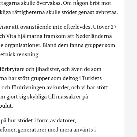
ottagarna skulle övervakas. Om någon bröt mot
kliga rättigheterna skulle stödet genast avbrytas.
isar att ovanstående inte efterlevdes. Utöver 27
n och Vita hjälmarna framkom att Nederländerna
nade organisationer. Bland dem fanns grupper som
h etnisk rensning.
sförbrytare och jihadister, och även de som
a har stött grupper som deltog i Turkiets
n och fördrivningen av kurder, och vi har stött
 gjort sig skyldiga till massakrer på
bulut.
å hur stödet i form av datorer,
efoner, generatorer med mera använts i