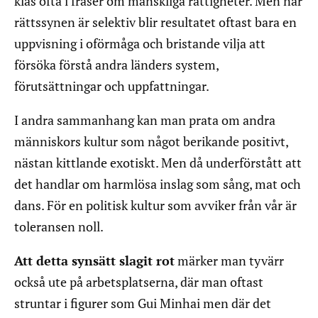
kläs ofta i fraser om mänskliga rättigheter. Men när
rättssynen är selektiv blir resultatet oftast bara en
uppvisning i oförmåga och bristande vilja att
försöka förstå andra länders system,
förutsättningar och uppfattningar.
I andra sammanhang kan man prata om andra
människors kultur som något berikande positivt,
nästan kittlande exotiskt. Men då underförstått att
det handlar om harmlösa inslag som sång, mat och
dans. För en politisk kultur som avviker från vår är
toleransen noll.
Att detta synsätt slagit rot
märker man tyvärr
också ute på arbetsplatserna, där man oftast
struntar i figurer som Gui Minhai men där det