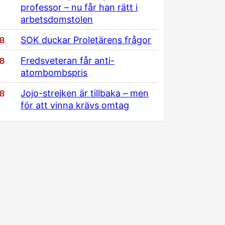
professor – nu får han rätt i
arbetsdomstolen
/8
SOK duckar Proletärens frågor
/8
Fredsveteran får anti-
atombombspris
/8
Jojo-strejken är tillbaka – men
för att vinna krävs omtag