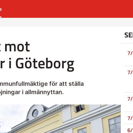
e
s
es
SE
r
t mot
t
7
r i Göteborg
7
munfullmäktige för att ställa
öjningar i allmännyttan.
7
7
6