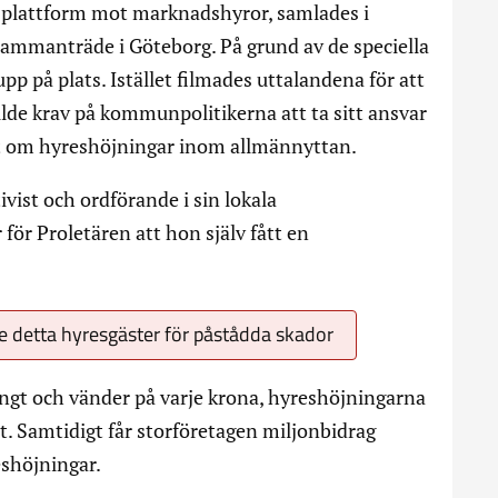
k plattform mot marknadshyror, samlades i
ammanträde i Göteborg. På grund av de speciella
p på plats. Istället filmades uttalandena för att
llde krav på kommunpolitikerna att ta sitt ansvar
et om hyreshöjningar inom allmännyttan.
ivist och ordförande i sin lokala
 för Proletären att hon själv fått en
 detta hyresgäster för påstådda skador
ångt och vänder på varje krona, hyreshöjningarna
. Samtidigt får storföretagen miljonbidrag
eshöjningar.