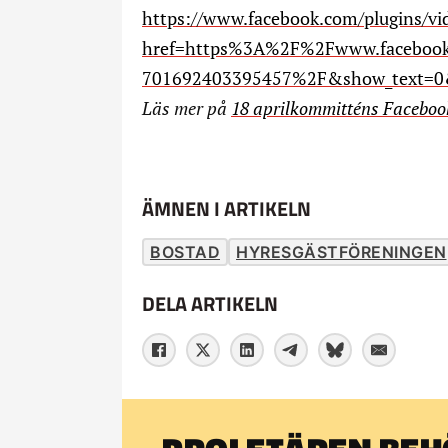
https://www.facebook.com/plugins/vi
href=https%3A%2F%2Fwww.facebook
701692403395457%2F&show_text=0
Läs mer på
18 aprilkommitténs Faceboo
ÄMNEN I ARTIKELN
BOSTAD
HYRESGÄSTFÖRENINGEN
DELA ARTIKELN