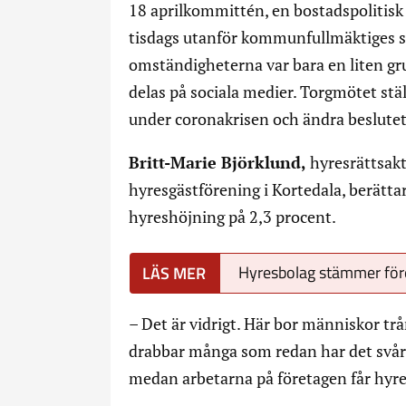
18 aprilkommittén, en bostadspolitis
tisdags utanför kommunfullmäktiges s
omständigheterna var bara en liten grup
delas på sociala medier. Torgmötet stä
under coronakrisen och ändra beslut
Britt-Marie Björklund,
hyresrättsakt
hyresgästförening i Kortedala, berättar
hyreshöjning på 2,3 procent.
Hyresbolag stämmer före
– Det är vidrigt. Här bor människor tr
drabbar många som redan har det svårt
medan arbetarna på företagen får hyr