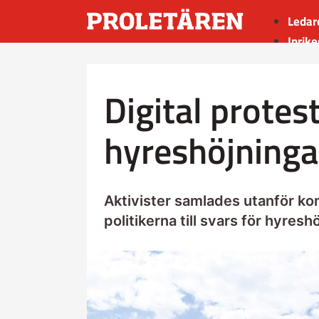
Ledar
Inrike
Utrik
Kultu
Digital protes
Sport
Insän
hyreshöjninga
Aktivister samlades utanför kom
politikerna till svars för hyresh