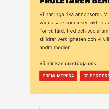
PROLETÄREN BEHÖ
Vi har inga rika annonsörer. V
våra läsare som inser vikten 
För välfärd, fred och socialism
skildrar verkligheten och vi vi
andra medier.
Så här kan du stödja oss:
PRENUMERERA
GE BORT P