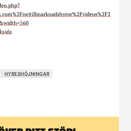
deo.php?
.com%2Fnejtillmarknadshyror%2Fvideos%2F2
&width=560
ksida
.
HYRESHÖJNINGAR