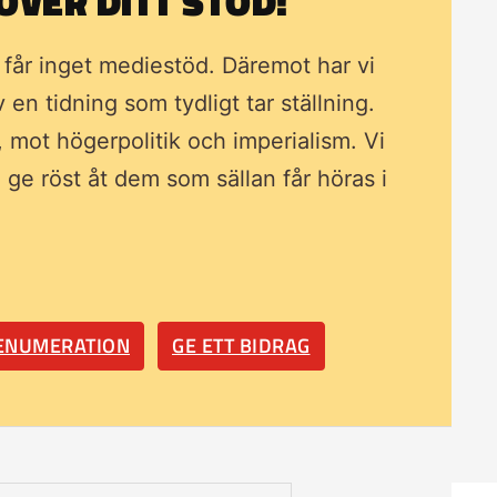
VER DITT STÖD!
i får inget mediestöd. Däremot har vi
av en tidning som
tydligt tar ställning.
, mot högerpolitik och imperialism. Vi
ll ge röst åt dem som sällan får höras i
RENUMERATION
GE ETT BIDRAG