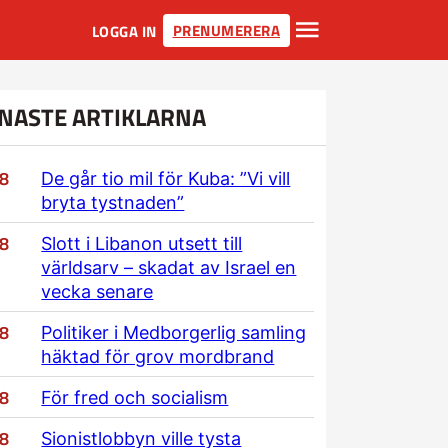
PRENUMERERA
LOGGA IN
NASTE ARTIKLARNA
/8
De går tio mil för Kuba: ”Vi vill
bryta tystnaden”
/8
Slott i Libanon utsett till
världsarv – skadat av Israel en
vecka senare
/8
Politiker i Medborgerlig samling
häktad för grov mordbrand
/8
För fred och socialism
/8
Sionistlobbyn ville tysta