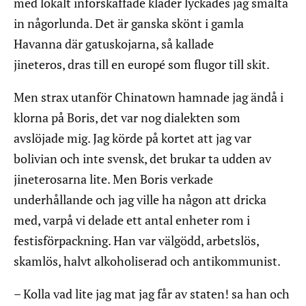
med lokalt införskaffade kläder lyckades jag smälta
in någorlunda. Det är ganska skönt i gamla
Havanna där gatuskojarna, så kallade
jineteros, dras till en europé som flugor till skit.
Men strax utanför Chinatown hamnade jag ändå i
klorna på Boris, det var nog dialekten som
avslöjade mig. Jag körde på kortet att jag var
bolivian och inte svensk, det brukar ta udden av
jineterosarna lite. Men Boris verkade
underhållande och jag ville ha någon att dricka
med, varpå vi delade ett antal enheter rom i
festisförpackning. Han var välgödd, arbetslös,
skamlös, halvt alkoholiserad och antikommunist.
– Kolla vad lite jag mat jag får av staten! sa han och