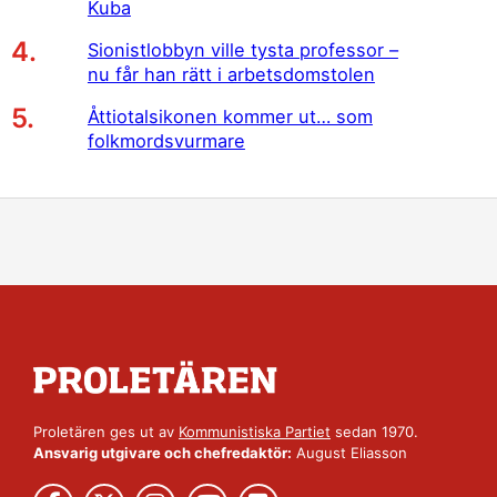
Kuba
Sionistlobbyn ville tysta professor –
nu får han rätt i arbetsdomstolen
Åttiotalsikonen kommer ut… som
folkmordsvurmare
Proletären ges ut av
Kommunistiska Partiet
sedan 1970.
Ansvarig utgivare och chefredaktör:
August Eliasson