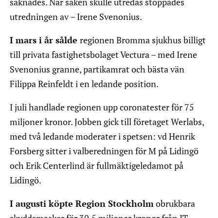
saknades. När saken skulle utredas stoppades
utredningen av – Irene Svenonius.
I mars i år sålde
regionen Bromma sjukhus billigt
till privata fastighetsbolaget Vectura – med Irene
Svenonius granne, partikamrat och bästa vän
Filippa Reinfeldt i en ledande position.
I juli handlade regionen upp coronatester för 75
miljoner kronor. Jobben gick till företaget Werlabs,
med två ledande moderater i spetsen: vd Henrik
Forsberg sitter i valberedningen för M på Lidingö
och Erik Centerlind är fullmäktigeledamot på
Lidingö.
I augusti köpte Region Stockholm
obrukbara
skyddsmasker för 30,5 miljoner kronor från IT-