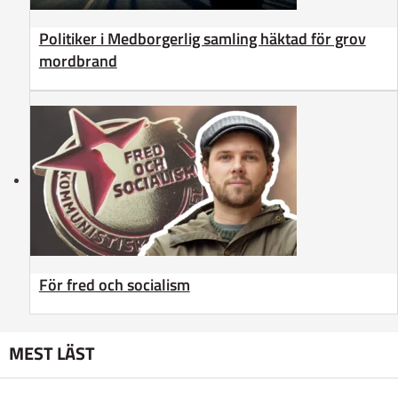
Politiker i Medborgerlig samling häktad för grov
mordbrand
För fred och socialism
MEST LÄST