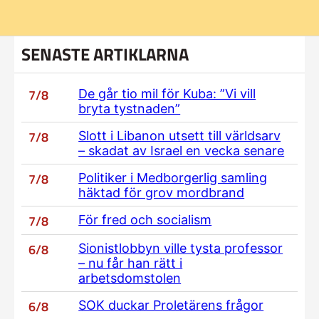
SENASTE ARTIKLARNA
7/8
De går tio mil för Kuba: ”Vi vill
bryta tystnaden”
7/8
Slott i Libanon utsett till världsarv
– skadat av Israel en vecka senare
7/8
Politiker i Medborgerlig samling
häktad för grov mordbrand
7/8
För fred och socialism
6/8
Sionistlobbyn ville tysta professor
– nu får han rätt i
arbetsdomstolen
6/8
SOK duckar Proletärens frågor