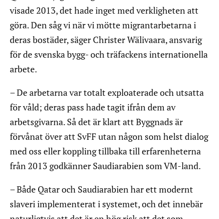
visade 2013, det hade inget med verkligheten att
göra. Den såg vi när vi mötte migrantarbetarna i
deras bostäder, säger Christer Wälivaara, ansvarig
för de svenska bygg- och träfackens internationella
arbete.
– De arbetarna var totalt exploaterade och utsatta
för våld; deras pass hade tagit ifrån dem av
arbetsgivarna. Så det är klart att Byggnads är
förvånat över att SvFF utan någon som helst dialog
med oss eller koppling tillbaka till erfarenheterna
från 2013 godkänner Saudiarabien som VM-land.
– Både Qatar och Saudiarabien har ett modernt
slaveri implementerat i systemet, och det innebär
naturligtvis att det är en hög risk att det som