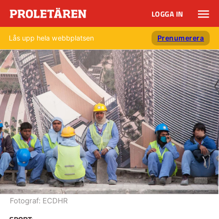
LOGGA IN
Lås upp hela webbplatsen
Prenumerera
Fotograf:
ECDHR