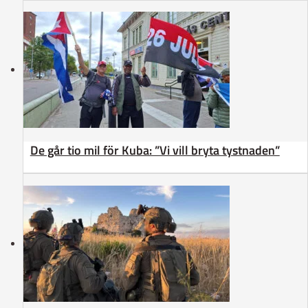
De går tio mil för Kuba: ”Vi vill bryta tystnaden”