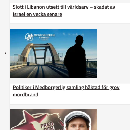
Slott i Libanon utsett till världsarv – skadat av
Israel en vecka senare
Politiker i Medborgerlig samling häktad för grov
mordbrand