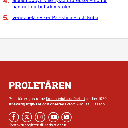
Sionistlobbyn ville tysta professor – nu får
han rätt i arbetsdomstolen
Venezuela sviker Palestina – och Kuba
Proletären ges ut av
Kommunistiska Partiet
sedan 1970.
Ansvarig utgivare och chefredaktör:
August Eliasson
Kontaktuppgifter till redaktionen