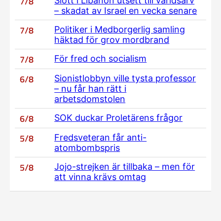
7/8
Slott i Libanon utsett till världsarv
– skadat av Israel en vecka senare
7/8
Politiker i Medborgerlig samling
häktad för grov mordbrand
7/8
För fred och socialism
6/8
Sionistlobbyn ville tysta professor
– nu får han rätt i
arbetsdomstolen
6/8
SOK duckar Proletärens frågor
5/8
Fredsveteran får anti-
atombombspris
5/8
Jojo-strejken är tillbaka – men för
att vinna krävs omtag