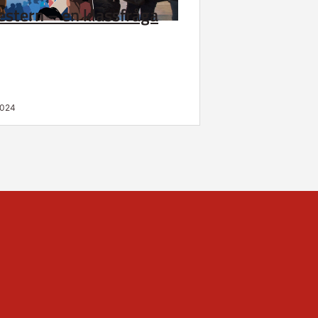
stern – en klassfråga
2024