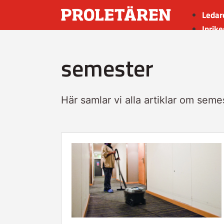
Ledar
Inrike
Utrik
semester
Kultu
Sport
Insän
Här samlar vi alla artiklar om seme