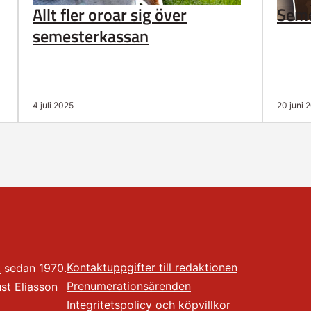
Allt fler oroar sig över
Seme
semesterkassan
4 juli 2025
20 juni 
Kontaktuppgifter till redaktionen
t
sedan 1970.
Prenumerationsärenden
t Eliasson
Integritetspolicy
och
köpvillkor