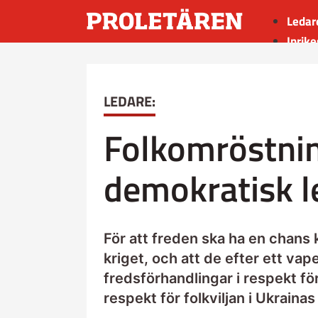
Ledar
Inrike
Utrik
Kultu
LEDARE:
Sport
Insän
Folkomröstnin
demokratisk l
För att freden ska ha en chans 
kriget, och att de efter ett vap
fredsförhandlingar i respekt fö
respekt för folkviljan i Ukrainas