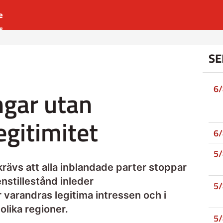
e
s
es
SE
r
t
6
gar utan
egitimitet
6
5
krävs att alla inblandade parter stoppar
enstillestånd inleder
5
r varandras legitima intressen och i
 olika regioner.
5