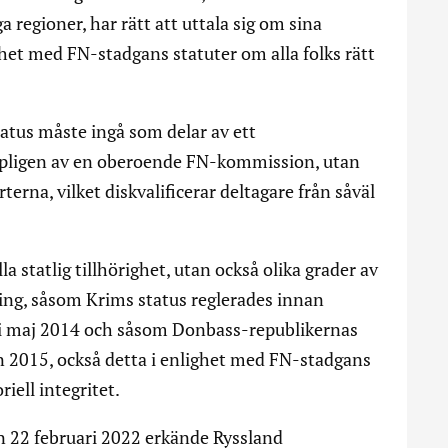
a regioner, har rätt att uttala sig om sina
ghet med FN-stadgans statuter om alla folks rätt
atus måste ingå som delar av ett
ämpligen av en oberoende FN-kommission, utan
terna, vilket diskvalificerar deltagare från såväl
a statlig tillhörighet, utan också olika grader av
ing, såsom Krims status reglerades innan
 i maj 2014 och såsom Donbass-republikernas
ån 2015, också detta i enlighet med FN-stadgans
oriell integritet.
en 22 februari 2022 erkände Ryssland