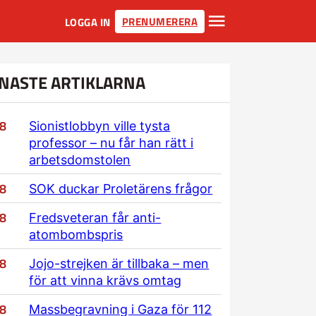
PRENUMERERA
LOGGA IN
NASTE ARTIKLARNA
/8
Sionistlobbyn ville tysta
professor – nu får han rätt i
arbetsdomstolen
/8
SOK duckar Proletärens frågor
/8
Fredsveteran får anti-
atombombspris
/8
Jojo-strejken är tillbaka – men
för att vinna krävs omtag
/8
Massbegravning i Gaza för 112