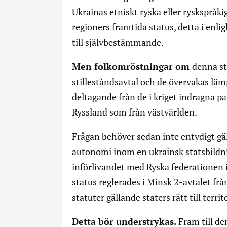
Ukrainas etniskt ryska eller ryskspråkig
regioners framtida status, detta i enli
till självbestämmande.
Men folkomröstningar om
denna st
stilleståndsavtal och de övervakas l
deltagande från de i kriget indragna par
Ryssland som från västvärlden.
Frågan behöver sedan inte entydigt gäll
autonomi inom en ukrainsk statsbildn
införlivandet med Ryska federationen
status reglerades i Minsk 2-avtalet fr
statuter gällande staters rätt till territ
Detta bör understrykas.
Fram till d