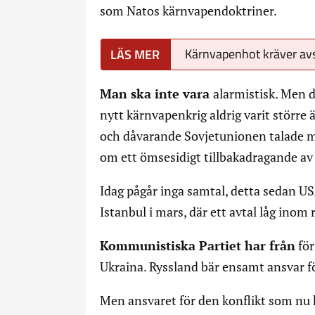
som Natos kärnvapendoktriner.
Kärnvapenhot kräver av
Man ska inte vara
alarmistisk. Men de
nytt kärnvapenkrig aldrig varit större
och dåvarande Sovjetunionen talade 
om ett ömsesidigt tillbakadragande av
Idag pågår inga samtal, detta sedan U
Istanbul i mars, där ett avtal låg ino
Kommunistiska Partiet har från
för
Ukraina. Ryssland bär ensamt ansvar fö
Men ansvaret för den konflikt som nu h