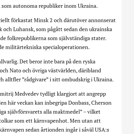
k som autonoma republiker inom Ukraina.
iciellt förkastat Minsk 2 och därutöver annonserat
k och Luhansk, som pågått sedan den ukrainska
e folkrepublikerna som självständiga stater.
de militärtekniska specialoperationen.
lvarlig. Det beror inte bara på den ryska
och Nato och övriga västvärlden, däribland
h alltfler ”rådgivare” i sitt ombudskrig i Ukraina.
imitrij Medvedev tydligt klargjort att angrepp
v den här veckan kan inbegripa Donbass, Cherson
ga självförsvarets alla maktmedel” – vilket
tolkar som ett kärnvapenhot. Men utan att
 kärnvapen sedan årtionden ingår i såväl USA:s