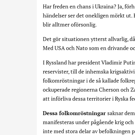
Har freden en chans i Ukraina? Ja, fö
händelser ser det onekligen mörkt ut. 
blir alltmer oförsonlig.
Det gör situationen ytterst allvarlig, d
Med USA och Nato som en drivande och
I Ryssland har president Vladimir Puti
reservister, till de inhemska krigsaktiv
folkomröstningar i de så kallade folkr
ockuperade regionerna Cherson och Zap
att införliva dessa territorier i Ryska 
Dessa folkomröstningar
saknar demo
manifesteras under pågående krig och o
inte med stora delar av befolkningen på