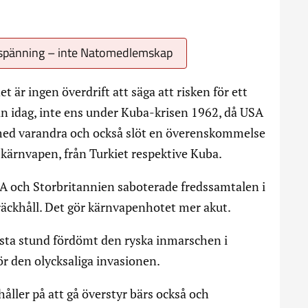
spänning – inte Natomedlemskap
t är ingen överdrift att säga att risken för ett
 än idag, inte ens under Kuba-krisen 1962, då USA
med varandra och också slöt en överenskommelse
 kärnvapen, från Turkiet respektive Kuba.
SA och Storbritannien saboterade fredssamtalen i
m räckhåll. Det gör kärnvapenhotet mer akut.
sta stund fördömt den ryska inmarschen i
r den olycksaliga invasionen.
åller på att gå överstyr bärs också och