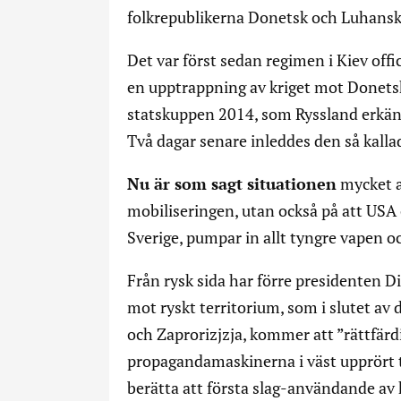
folkrepublikerna Donetsk och Luhans
Det var först sedan regimen i Kiev off
en upptrappning av kriget mot Donets
statskuppen 2014, som Ryssland erkänd
Två dagar senare inleddes den så kalla
Nu är som sagt situationen
mycket al
mobiliseringen, utan också på att USA 
Sverige, pumpar in allt tyngre vapen oc
Från rysk sida har förre presidenten D
mot ryskt territorium, som i slutet a
och Zaprorizjzja, kommer att ”rättfärdi
propagandamaskinerna i väst upprört 
berätta att första slag-användande av