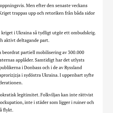
rhoppningsvis. Men efter den senaste veckans
Kriget trappas upp och retoriken från båda sidor
å kriget i Ukraina så tydligt utgör ett ombudskrig.
 aktivt deltagande part.
n beordrat partiell mobilisering av 300.000
isternas applåder. Samtidigt har det utlysts
epublikerna i Donbass och i de av Ryssland
rorizjzja i sydöstra Ukraina. I uppenbart syfte
federationen.
kratisk legitimitet. Folkviljan kan inte rättvist
ckupation, inte i städer som ligger i ruiner och
 flykt.