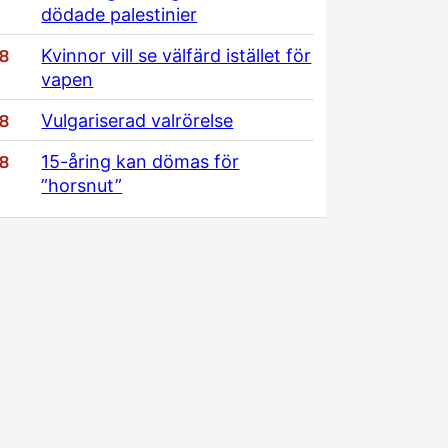
dödade palestinier
/8
Kvinnor vill se välfärd istället för
vapen
/8
Vulgariserad valrörelse
/8
15-åring kan dömas för
”horsnut”