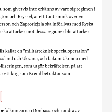
, som givetvis inte erkänns av vare sig regimen i
ton och Bryssel, är ett tunt smink över en
erson och Zaprorizjzja ska införlivas med Ryska
nska attacker mot dessa regioner blir attacker
lls kallat en ”militärteknisk specialoperation”
 Ryssland och Ukraina, och bakom Ukraina med
liseringen, som utgör bekräftelsen på att
nför ett krig som Kreml betraktar som
 befolkningarna i Donbass, och i andra av