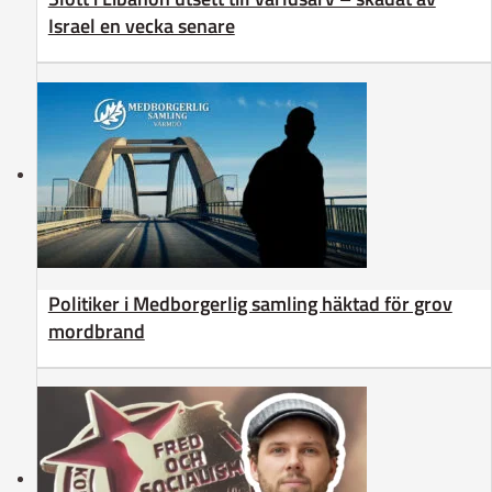
Israel en vecka senare
Politiker i Medborgerlig samling häktad för grov
mordbrand