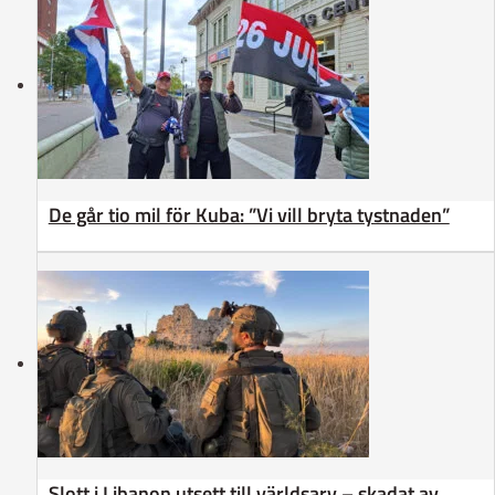
De går tio mil för Kuba: ”Vi vill bryta tystnaden”
Slott i Libanon utsett till världsarv – skadat av