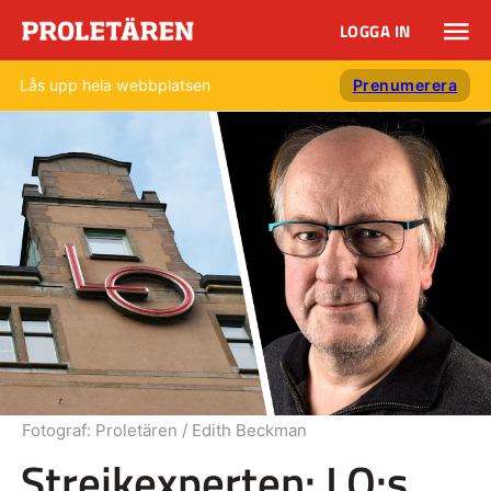
LOGGA IN
Lås upp hela webbplatsen
Prenumerera
Fotograf:
Proletären / Edith Beckman
Strejkexperten: LO:s