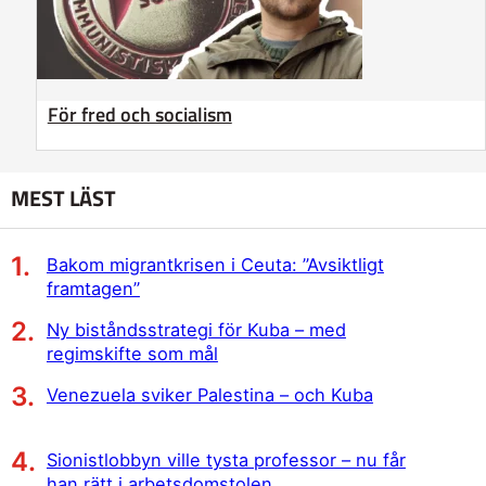
För fred och socialism
MEST LÄST
Bakom migrantkrisen i Ceuta: ”Avsiktligt
framtagen”
Ny biståndsstrategi för Kuba – med
regimskifte som mål
Venezuela sviker Palestina – och Kuba
Sionistlobbyn ville tysta professor – nu får
han rätt i arbetsdomstolen