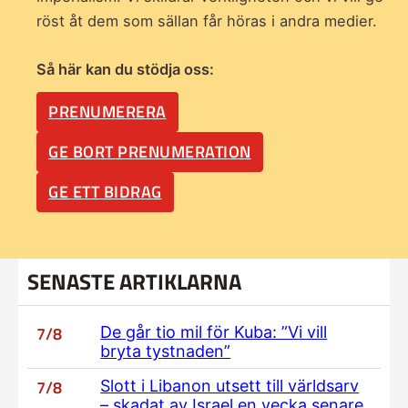
röst åt dem som sällan får höras i andra medier.
Så här kan du stödja oss:
PRENUMERERA
GE BORT PRENUMERATION
GE ETT BIDRAG
SENASTE ARTIKLARNA
7/8
De går tio mil för Kuba: ”Vi vill
bryta tystnaden”
7/8
Slott i Libanon utsett till världsarv
– skadat av Israel en vecka senare