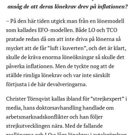
ansåg de att deras lönekrav drev på inflationen?
– På den här tiden utgick man från en lönemodell
som kallades EFO-modellen. Både LO och TCO
pratade redan då om att inte driva på lönerna så
mycket att de får ”luft i kuverten”, och det är klart,
skulle de kräva enorma löneökningar så skulle det
påverka inflationen. Men de tyckte nog att de
ställde rimliga lönekrav och var inte särskilt
förtjusta i de här devalveringarna.
Christer Törnqvist kallas ibland för ”strejkexpert” i
media, hans doktorsavhandling handlade om
arbetsmarknadskonflikter och han följer
strejkutvecklingen nära. Med de fallande
reallönerna och LO:s låga lönekrav i avtalsrörelsen