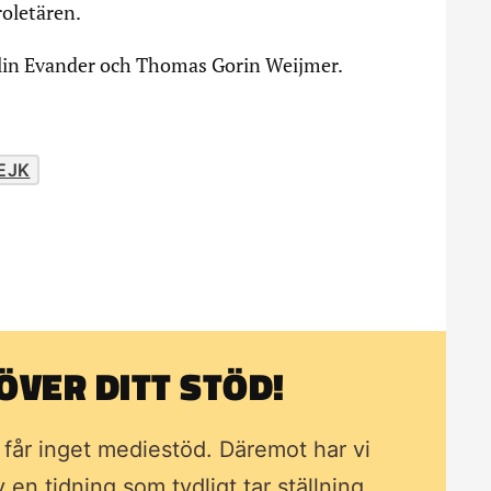
oletären.
olin Evander och Thomas Gorin Weijmer.
EJK
VER DITT STÖD!
i får inget mediestöd. Däremot har vi
av en tidning som
tydligt tar ställning.