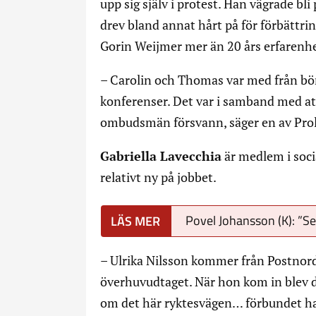
upp sig själv i protest. Han vägrade bli
drev bland annat hårt på för förbättri
Gorin Weijmer mer än 20 års erfarenhet
– Carolin och Thomas var med från börj
konferenser. Det var i samband med at
ombudsmän försvann, säger en av Pro
Gabriella Lavecchia
är medlem i soci
relativt ny på jobbet.
Povel Johansson (K): ”S
– Ulrika Nilsson kommer från Postnord,
överhuvudtaget. När hon kom in blev det
om det här ryktesvägen… förbundet har