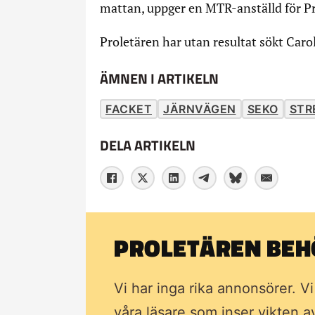
mattan, uppger en MTR-anställd för Pr
Proletären har utan resultat sökt Car
ÄMNEN I ARTIKELN
FACKET
JÄRNVÄGEN
SEKO
STR
DELA ARTIKELN
PROLETÄREN BEHÖ
Vi har inga rika annonsörer. V
våra läsare som inser vikten 