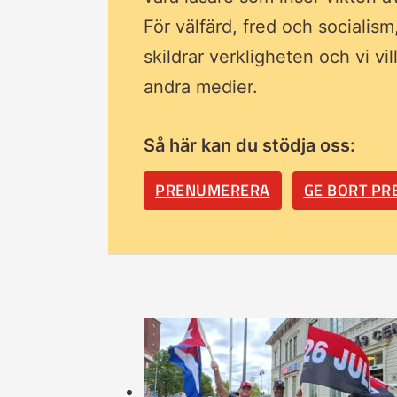
För välfärd, fred och socialism
skildrar verkligheten och vi vi
andra medier.
Så här kan du stödja oss:
PRENUMERERA
GE BORT P