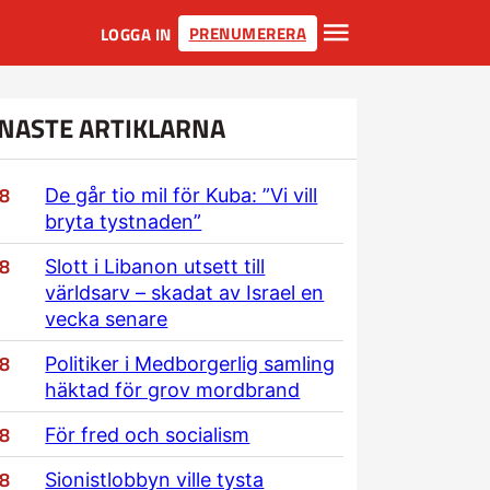
PRENUMERERA
LOGGA IN
NASTE ARTIKLARNA
/8
De går tio mil för Kuba: ”Vi vill
bryta tystnaden”
/8
Slott i Libanon utsett till
världsarv – skadat av Israel en
vecka senare
/8
Politiker i Medborgerlig samling
häktad för grov mordbrand
/8
För fred och socialism
/8
Sionistlobbyn ville tysta