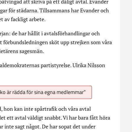
 påtvingad att skriva på ett dåligt avtal. Evander
ngar för städarna. Tillsammans har Evander och
 av fackligt arbete.
an: de har hållit i avtalsförhandlingar och
t förbundsledningen sköt upp strejken som våra
letärens sagesmän.
aldemokraternas partistyrelse. Ulrika Nilsson
eko är rädda för sina egna medlemmar”
 hon kan inte spårtrafik och våra avtal
 ett avtal väldigt snabbt. Vi har bara fått höra
 inte sagt något. De har sopat det under