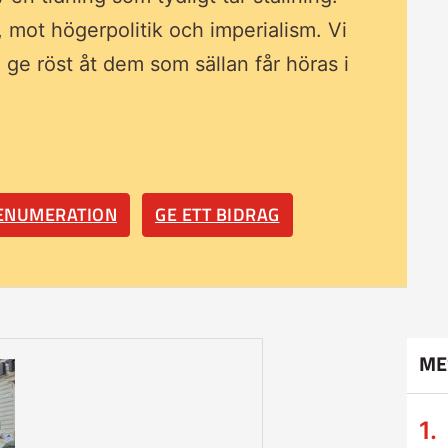
, mot högerpolitik och imperialism. Vi
ll ge röst åt dem som sällan får höras i
RENUMERATION
GE ETT BIDRAG
ME