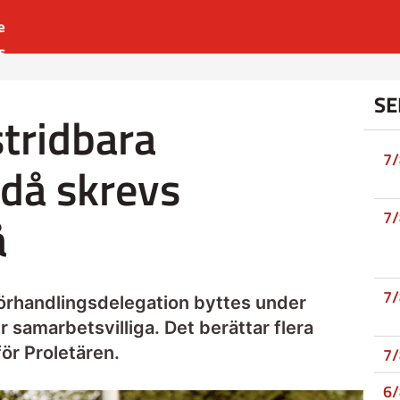
e
s
es
SE
r
stridbara
t
7
 då skrevs
å
7
7
örhandlingsdelegation byttes under
 samarbetsvilliga. Det berättar flera
för Proletären.
7
6