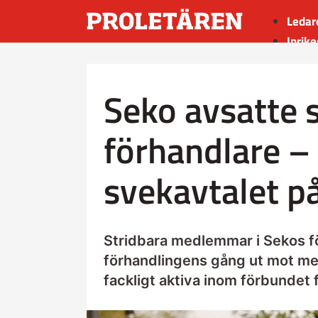
Ledar
Inrike
Utrik
Kultu
Seko avsatte 
Sport
Insän
förhandlare –
svekavtalet p
Stridbara medlemmar i Sekos f
förhandlingens gång ut mot mer
fackligt aktiva inom förbundet 