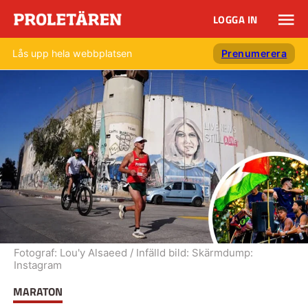
LOGGA IN
Lås upp hela webbplatsen
Prenumerera
Fotograf:
Lou'y Alsaeed / Infälld bild: Skärmdump:
Instagram
MARATON