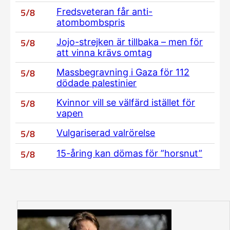
5/8
Fredsveteran får anti-
atombombspris
5/8
Jojo-strejken är tillbaka – men för
att vinna krävs omtag
5/8
Massbegravning i Gaza för 112
dödade palestinier
5/8
Kvinnor vill se välfärd istället för
vapen
5/8
Vulgariserad valrörelse
5/8
15-åring kan dömas för ”horsnut”