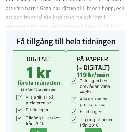
att våra barn i Gaza har rätten till liv och hopp, och
att den finns på tävlingsbanorna och inte i
massgravarna och bårhusen, sade Hassan al-Re’i…
Få tillgång till hela tidningen
DIGITALT
PÅ PAPPER
(+ DIGITALT)
1 kr
119 kr/mån
Tidningen hem i
första månaden
brevlådan varje
Därefter 79 kr/månaden.
vecka
Alla artiklar på
Alla artiklar på
proletaren.se
proletaren.se
E-tidningen
E-tidningen
Tillgång till arkivet
Tillgång till arkivet
från 2016
från 2016