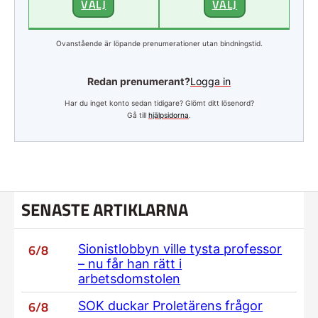
VÄLJ
VÄLJ
Ovanstående är löpande prenumerationer utan bindningstid.
Redan prenumerant?
Logga in
Har du inget konto sedan tidigare? Glömt ditt lösenord?
Gå till
hjälpsidorna
.
SENASTE ARTIKLARNA
6/8
Sionistlobbyn ville tysta professor
– nu får han rätt i
arbetsdomstolen
6/8
SOK duckar Proletärens frågor