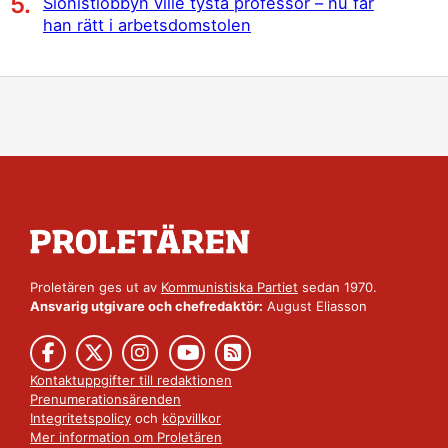
Sionistlobbyn ville tysta professor – nu får
han rätt i arbetsdomstolen
Proletären ges ut av
Kommunistiska Partiet
sedan 1970.
Ansvarig utgivare och chefredaktör:
August Eliasson
Kontaktuppgifter till redaktionen
Prenumerationsärenden
Integritetspolicy
och
köpvillkor
Mer information om Proletären