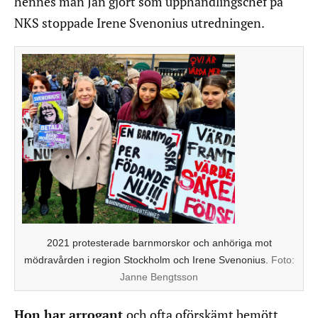
hennes man Jan gjort som upphandlingschef på
NKS stoppade Irene Svenonius utredningen.
2021 protesterade barnmorskor och anhöriga mot
mödravården i region Stockholm och Irene Svenonius.
Foto:
Janne Bengtsson
Hon har arrogant
och ofta oförskämt bemött