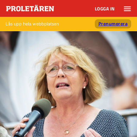
LOGGA IN
Lås upp hela webbplatsen
Prenumerera