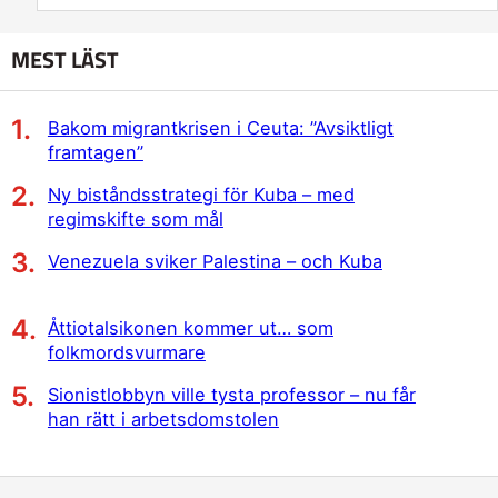
MEST LÄST
Bakom migrantkrisen i Ceuta: ”Avsiktligt
framtagen”
Ny biståndsstrategi för Kuba – med
regimskifte som mål
Venezuela sviker Palestina – och Kuba
Åttiotalsikonen kommer ut… som
folkmordsvurmare
Sionistlobbyn ville tysta professor – nu får
han rätt i arbetsdomstolen