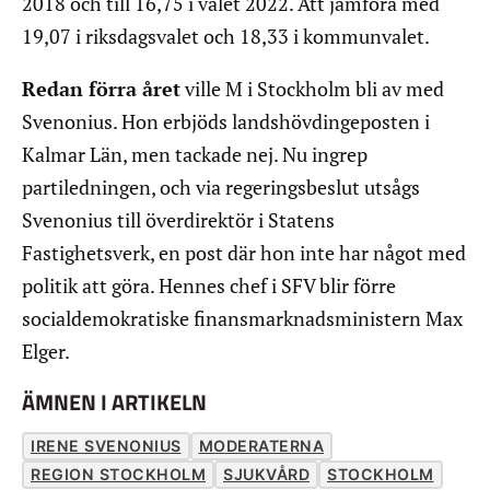
2018 och till 16,75 i valet 2022. Att jämföra med
19,07 i riksdagsvalet och 18,33 i kommunvalet.
Redan förra året
ville M i Stockholm bli av med
Svenonius. Hon erbjöds landshövdingeposten i
Kalmar Län, men tackade nej. Nu ingrep
partiledningen, och via regeringsbeslut utsågs
Svenonius till överdirektör i Statens
Fastighetsverk, en post där hon inte har något med
politik att göra. Hennes chef i SFV blir förre
socialdemokratiske finansmarknadsministern Max
Elger.
ÄMNEN I ARTIKELN
IRENE SVENONIUS
MODERATERNA
REGION STOCKHOLM
SJUKVÅRD
STOCKHOLM