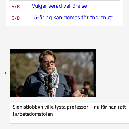
5/8
Vulgariserad valrörelse
5/8
15-åring kan dömas för ”horsnut”
Sionistlobbyn ville tysta professor – nu får han rätt
i arbetsdomstolen