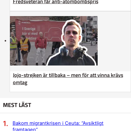
Fredsveteran får anti-atombombspris
Jojo-strejken är tillbaka – men för att vinna krävs
omtag
MEST LÄST
Bakom migrantkrisen i Ceuta: ”Avsiktligt
framtagen”