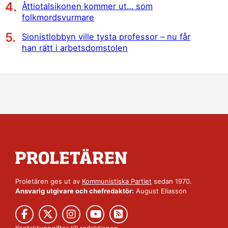
Åttiotalsikonen kommer ut… som
folkmordsvurmare
Sionistlobbyn ville tysta professor – nu får
han rätt i arbetsdomstolen
Proletären ges ut av
Kommunistiska Partiet
sedan 1970.
Ansvarig utgivare och chefredaktör:
August Eliasson