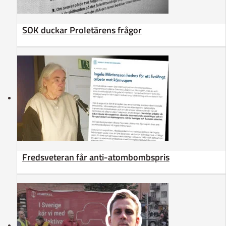
SOK duckar Proletärens frågor
Fredsveteran får anti-atombombspris