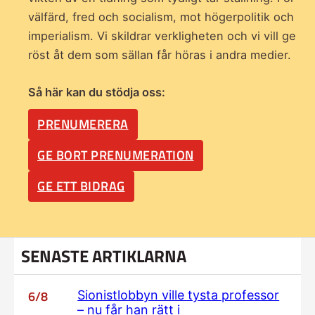
välfärd, fred och socialism, mot högerpolitik och
imperialism. Vi skildrar verkligheten och vi vill ge
röst åt dem som sällan får höras i andra medier.
Så här kan du stödja oss:
PRENUMERERA
GE BORT PRENUMERATION
GE ETT BIDRAG
SENASTE ARTIKLARNA
6/8
Sionistlobbyn ville tysta professor
– nu får han rätt i