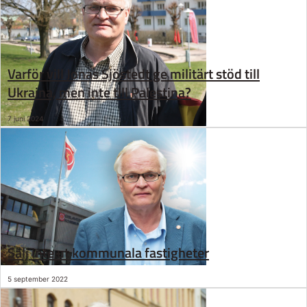
Varför vill Jonas Sjöstedt ge militärt stöd till
Ukraina, men inte till Palestina?
7 juni 2024
Sälj inte ut kommunala fastigheter
5 september 2022