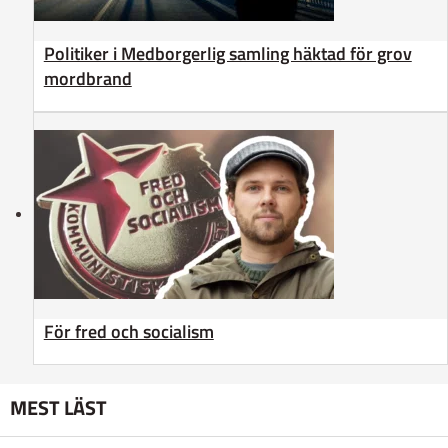
Politiker i Medborgerlig samling häktad för grov
mordbrand
För fred och socialism
MEST LÄST