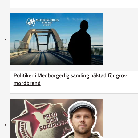
Politiker i Medborgerlig samling häktad för grov
mordbrand