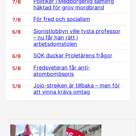
7/8
Politiker i Medborgerlig samling
häktad för grov mordbrand
7/8
För fred och socialism
6/8
Sionistlobbyn ville tysta professor
– nu får han rätt i
arbetsdomstolen
6/8
SOK duckar Proletärens frågor
5/8
Fredsveteran får anti-
atombombspris
5/8
Jojo-strejken är tillbaka – men för
att vinna krävs omtag