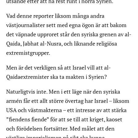
utsände efter att ha rest runt i norra Syrien.
Vad denne reporter liksom många andra
västjournalister sett med egna ögon är att bakom
det väpnade upproret står den syriska grenen av al-
Qaida, Jabhat al-Nusra, och liknande religiösa
extremistgrupper.
Men är det verkligen så att Israel vill att al-
Qaidaextremister ska ta makten i Syrien?
Naturligtvis inte. Men i ett läge när den syriska
armén får ett allt större övertag har Israel – liksom
USA och västmakterna – ett intresse av att stärka
”fiendens fiende” för att se till att kriget, kaoset
och förödelsen fortsätter. Med målet att den
västliga imperialismen på sikt ska kunna