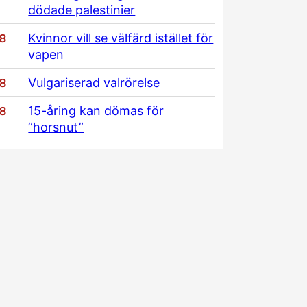
dödade palestinier
/8
Kvinnor vill se välfärd istället för
vapen
/8
Vulgariserad valrörelse
/8
15-åring kan dömas för
”horsnut”