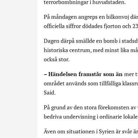
terrorbombningar i huvudstaden.
På måndagen angreps en bilkonvoj där 
officiella siffror dödades fjorton och 
Dagen därpå smällde en bomb i stads
historiska centrum, med minst lika må
också stor.
– Händelsen framstår som än
mer t
området används som tillfälliga klassr
Said.
På grund av den stora förekomsten av v
bedriva undervisning i ordinarie lokal
Även om situationen i Syrien är svår ä