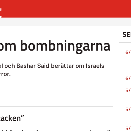
e
s
es
SE
r
r om bombningarna
t
6
och Bashar Said berättar om Israels
ror.
6
5
5
tacken”
5