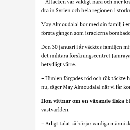
– Attacken var väldigt nära och mer kraf
dra in Syrien och hela regionen i storkr
May Almoudalal bor med sin familj i en
första gången som israelerna bombade 
Den 30 januari i år väcktes familjen mitt
det militära forskningscentret Jamray
betydligt värre.
– Himlen färgades röd och rök täckte h
nu, säger May Almoudalal när vi får k
Hon vittnar om en växande ilska
b
västvärlden.
– Ärligt talat så börjar vanliga människ