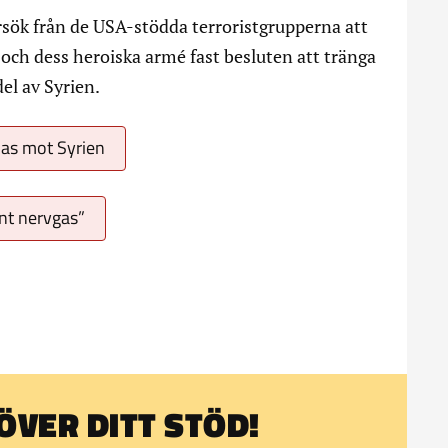
rsök från de USA-stödda terroristgrupperna att
et och dess heroiska armé fast besluten att tränga
del av Syrien.
nas mot Syrien
nt nervgas”
VER DITT STÖD!