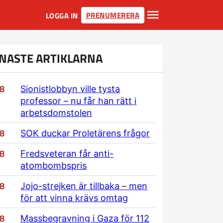
PRENUMERERA
LOGGA IN
NASTE ARTIKLARNA
/8
Sionistlobbyn ville tysta
professor – nu får han rätt i
arbetsdomstolen
/8
SOK duckar Proletärens frågor
/8
Fredsveteran får anti-
atombombspris
/8
Jojo-strejken är tillbaka – men
för att vinna krävs omtag
/8
Massbegravning i Gaza för 112