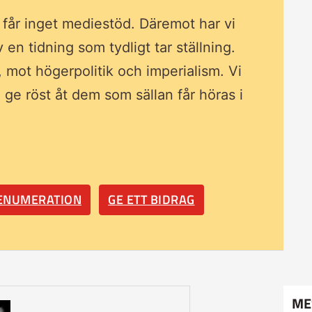
i får inget mediestöd. Däremot har vi
av en tidning som
tydligt tar ställning.
, mot högerpolitik och imperialism. Vi
ll ge röst åt dem som sällan får höras i
RENUMERATION
GE ETT BIDRAG
ME