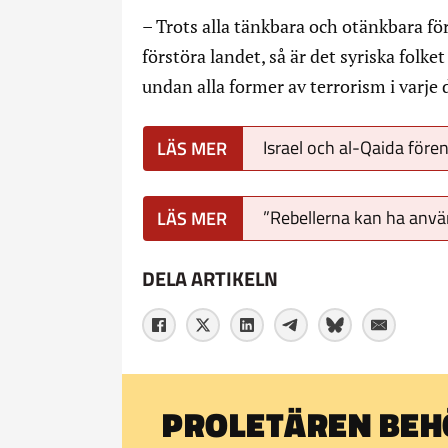
– Trots alla tänkbara och otänkbara fö
förstöra landet, så är det syriska folk
undan alla former av terrorism i varje 
Israel och al-Qaida före
”Rebellerna kan ha anvä
DELA ARTIKELN
PROLETÄREN BEHÖ