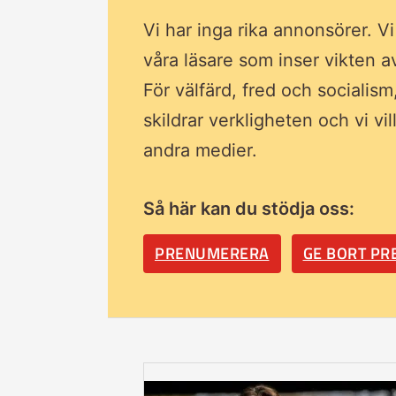
Vi har inga rika annonsörer. V
våra läsare som inser vikten 
För välfärd, fred och socialism
skildrar verkligheten och vi vi
andra medier.
Så här kan du stödja oss:
PRENUMERERA
GE BORT P