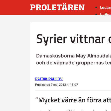
Ledar
Inrike
Utrik
Kultu
Syrier vittna
Sport
Insän
Damaskusborna May Almoudalal 
och de väpnade gruppernas ter
PATRIK PAULOV
Publicerad 7 maj 2013 kl 13.07
”Mycket värre än förra at