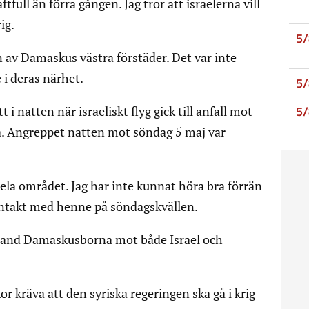
tfull än förra gången. Jag tror att israelerna vill
ig.
5
 av Damaskus västra förstäder. Det var inte
i deras närhet.
5
5
 i natten när israeliskt flyg gick till anfall mot
a. Angreppet natten mot söndag 5 maj var
ela området. Jag har inte kunnat höra bra förrän
ontakt med henne på söndagskvällen.
land Damaskusborna mot både Israel och
or kräva att den syriska regeringen ska gå i krig