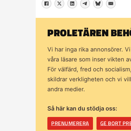
PROLETÄREN BEHÖ
Vi har inga rika annonsörer. V
våra läsare som inser vikten 
För välfärd, fred och socialism
skildrar verkligheten och vi vi
andra medier.
Så här kan du stödja oss:
PRENUMERERA
GE BORT P