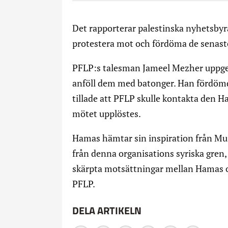
Det rapporterar palestinska nyhetsby
protestera mot och fördöma de senaste 
PFLP:s talesman Jameel Mezher uppger
anföll dem med batonger. Han fördömde
tillade att PFLP skulle kontakta den H
mötet upplöstes.
Hamas hämtar sin inspiration från Mus
från denna organisations syriska gren, s
skärpta motsättningar mellan Hamas o
PFLP.
DELA ARTIKELN