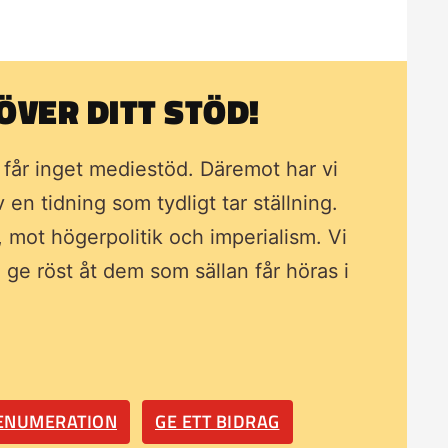
VER DITT STÖD!
i får inget mediestöd. Däremot har vi
av en tidning som
tydligt tar ställning.
, mot högerpolitik och imperialism. Vi
ll ge röst åt dem som sällan får höras i
RENUMERATION
GE ETT BIDRAG