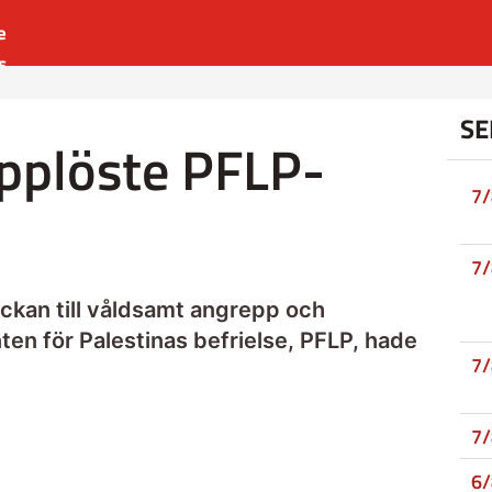
e
s
es
SE
r
upplöste PFLP-
t
7
7
veckan till våldsamt angrepp och
ten för Palestinas befrielse, PFLP, hade
7
7
6