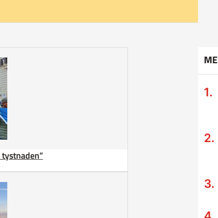
ME
ta tystnaden”