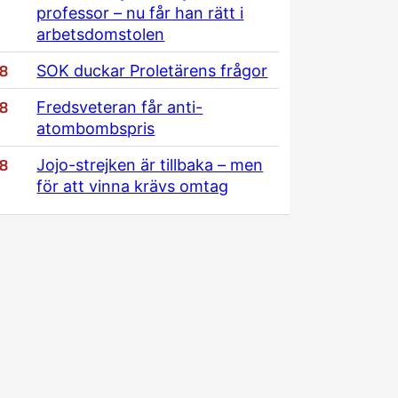
professor – nu får han rätt i
arbetsdomstolen
/8
SOK duckar Proletärens frågor
/8
Fredsveteran får anti-
atombombspris
/8
Jojo-strejken är tillbaka – men
för att vinna krävs omtag