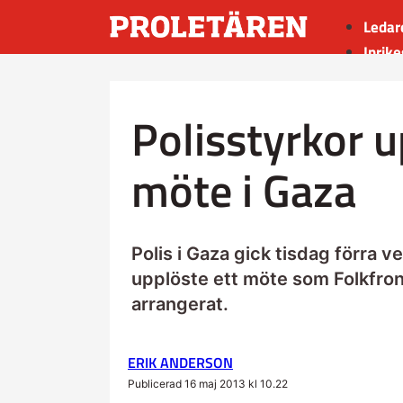
Ledar
Inrike
Utrik
Kultu
Polisstyrkor 
Sport
Insän
möte i Gaza
Polis i Gaza gick tisdag förra 
upplöste ett möte som Folkfron
arrangerat.
ERIK ANDERSON
Publicerad 16 maj 2013 kl 10.22