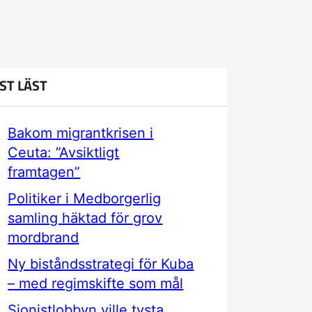
ST LÄST
Bakom migrantkrisen i
Ceuta: ”Avsiktligt
framtagen”
Politiker i Medborgerlig
samling häktad för grov
mordbrand
Ny biståndsstrategi för Kuba
– med regimskifte som mål
Sionistlobbyn ville tysta