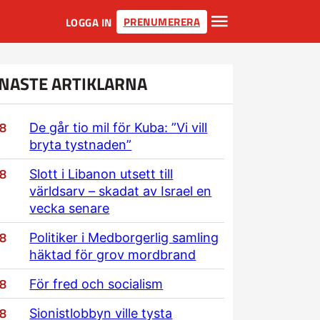
PRENUMERERA
LOGGA IN
NASTE ARTIKLARNA
/8
De går tio mil för Kuba: ”Vi vill
bryta tystnaden”
/8
Slott i Libanon utsett till
världsarv – skadat av Israel en
vecka senare
/8
Politiker i Medborgerlig samling
häktad för grov mordbrand
/8
För fred och socialism
/8
Sionistlobbyn ville tysta