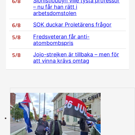
6/8
Sionistlobbyn ville tysta professor
– nu får han rätt i
arbetsdomstolen
6/8
SOK duckar Proletärens frågor
5/8
Fredsveteran får anti-
atombombspris
5/8
Jojo-strejken är tillbaka – men för
att vinna krävs omtag