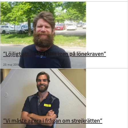
”Löjligt att vi ska hålla igen på lönekraven”
25 maj 2018
”Vi måste agera i frågan om strejkrätten”