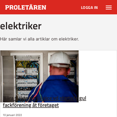
LOGGA IN
elektriker
Här samlar vi alla artiklar om elektriker.
Nära släktning till vice vd startade gul
fackförening åt företaget
10 januari 2022