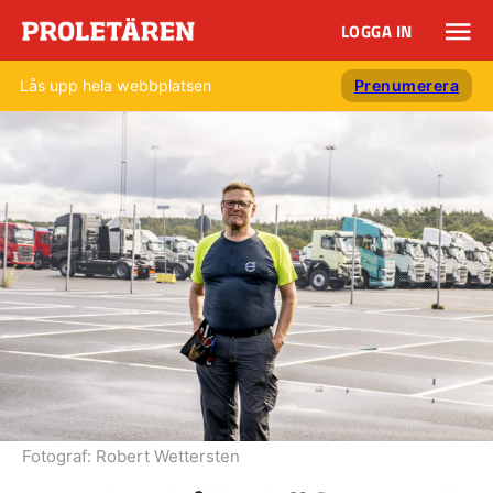
LOGGA IN
Lås upp hela webbplatsen
Prenumerera
Fotograf:
Robert Wettersten