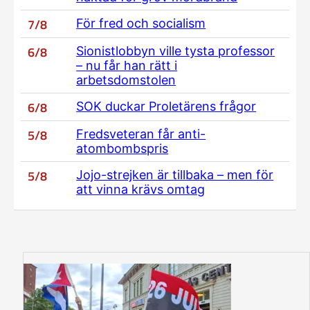
7/8
För fred och socialism
6/8
Sionistlobbyn ville tysta professor
– nu får han rätt i
arbetsdomstolen
6/8
SOK duckar Proletärens frågor
5/8
Fredsveteran får anti-
atombombspris
5/8
Jojo-strejken är tillbaka – men för
att vinna krävs omtag