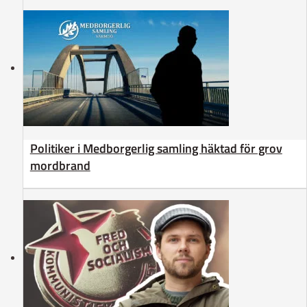
Politiker i Medborgerlig samling häktad för grov
mordbrand