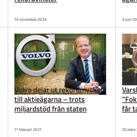
14 november 2024
3 juni 2
Volvo delar ut rekordmycket
Vars
till aktieägarna – trots
”Fok
miljardstöd från staten
får 
11 februari 2021
25 mars