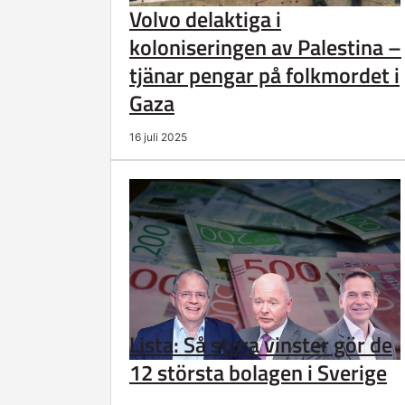
Volvo delaktiga i
koloniseringen av Palestina –
tjänar pengar på folkmordet i
Gaza
16 juli 2025
Lista: Så stora vinster gör de
12 största bolagen i Sverige