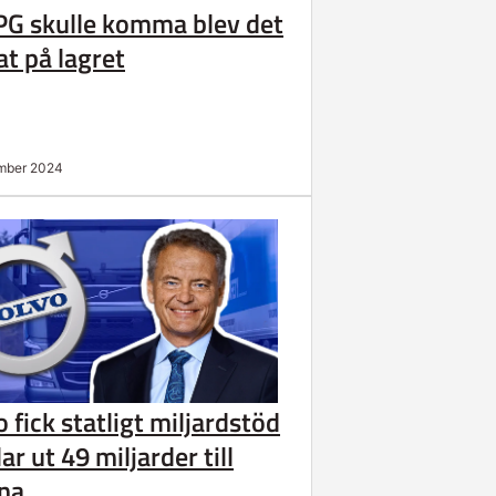
PG skulle komma blev det
at på lagret
mber 2024
 fick statligt miljardstöd
ar ut 49 miljarder till
na