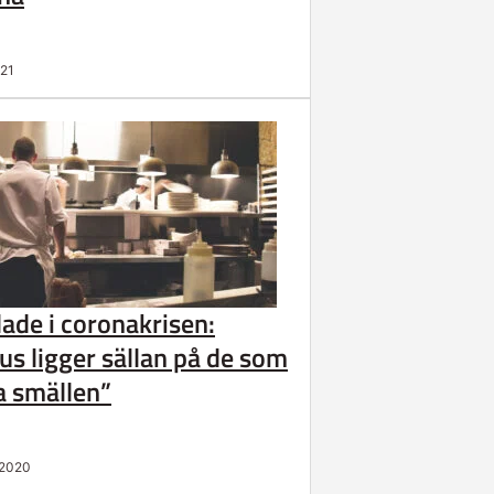
021
lade i coronakrisen:
us ligger sällan på de som
ta smällen”
 2020