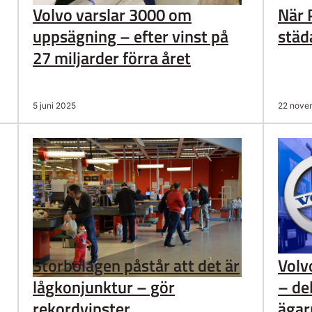
Volvo varslar 3000 om
När 
uppsägning – efter vinst på
städ
27 miljarder förra året
5 juni 2025
22 nove
Storbolagen påstår att det är
Volvo
lågkonjunktur – gör
– del
rekordvinster
ägar