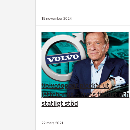
15 november 2024
Volvotoppar plockar ut
jättebonus – trots förlust och
statligt stöd
22 mars 2021