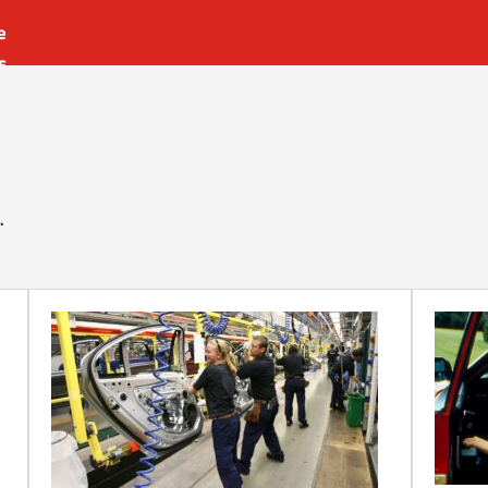
e
s
es
r
t
.