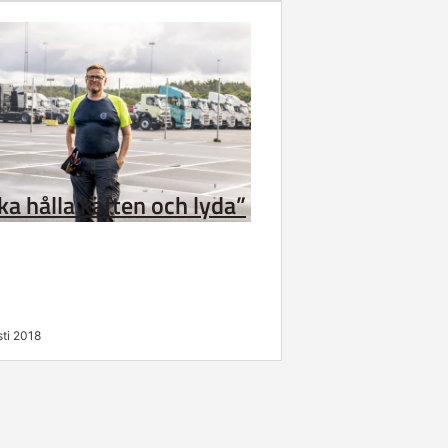
ska hålla käften och lyda”
ti 2018